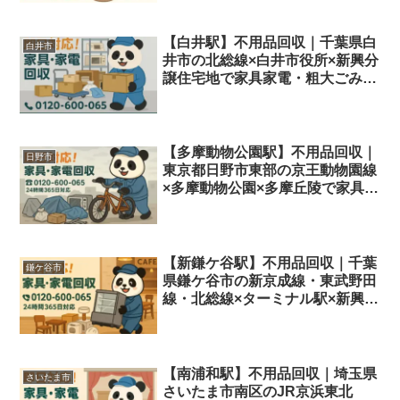
【白井駅】不用品回収｜千葉県白
白井市
井市の北総線×白井市役所×新興分
譲住宅地で家具家電・粗大ごみを
即日対応＆格安処分
【多摩動物公園駅】不用品回収｜
日野市
東京都日野市東部の京王動物園線
×多摩動物公園×多摩丘陵で家具家
電・粗大ごみを即日対応＆格安処
分
【新鎌ケ谷駅】不用品回収｜千葉
鎌ケ谷市
県鎌ケ谷市の新京成線・東武野田
線・北総線×ターミナル駅×新興住
宅地で家具家電・粗大ごみを即日
対応＆格安処分
【南浦和駅】不用品回収｜埼玉県
さいたま市
さいたま市南区のJR京浜東北