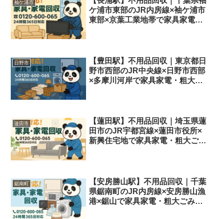
【長浦駅】不用品回収｜千葉県袖
袖ケ浦市
ケ浦市東部のJR内房線×袖ケ浦市
東部×京葉工業地帯で家具家電・
粗大ごみを即日対応＆格安処分
【豊田駅】不用品回収｜東京都日
日野市
野市西部のJR中央線×日野市西部
×多摩川河岸で家具家電・粗大ご
みを即日対応＆格安処分
【蓮田駅】不用品回収｜埼玉県蓮
蓮田市
田市のJR宇都宮線×蓮田市役所×
新興住宅地で家具家電・粗大ごみ
を即日対応＆格安処分
【安房勝山駅】不用品回収｜千葉
鋸南町
県鋸南町のJR内房線×安房勝山漁
港×鋸山で家具家電・粗大ごみを
即日対応＆格安処分