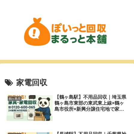
家電回収
【鶴ヶ島駅】不用品回収｜埼玉県
鶴ヶ島市
鶴ヶ島市東部の東武東上線×鶴ヶ
島市役所×新興分譲住宅地で家具
家電・粗大ごみを即日対応＆格安
処分