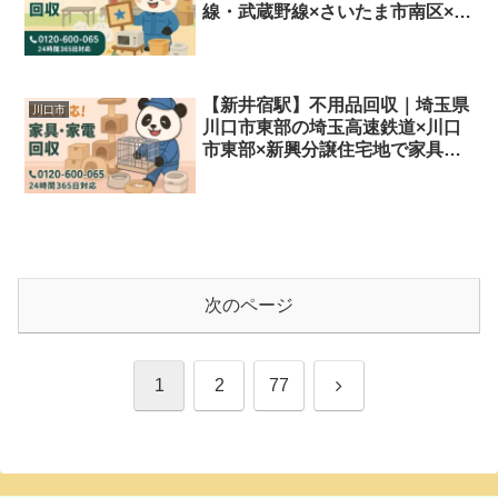
線・武蔵野線×さいたま市南区×文
教住宅地で家具家電・粗大ごみを
即日対応＆格安処分
【新井宿駅】不用品回収｜埼玉県
川口市
川口市東部の埼玉高速鉄道×川口
市東部×新興分譲住宅地で家具家
電・粗大ごみを即日対応＆格安処
分
次のページ
次
1
2
77
へ