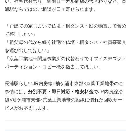
い、社宅代替わり、駅前ローカル商店の代替わりなど、長
浦駅ならではのご相談が日々寄せられます。
「戸建ての家じまいで仏壇・桐タンス・庭の物置まで含め
て整理したい」
「祖父母の代から続く社宅で仏壇・桐タンス・社員寮家具
を運び出してほしい」
「京葉工業地帯関連事業所の代替わりでオフィスデスク・
パーティション・コピー機を撤去してほしい」
長浦駅らしいJR内房線×袖ケ浦市東部×京葉工業地帯のご
事情には、
分別不要・即日対応・格安料金
でJR内房線沿
線×袖ケ浦市東部×京葉工業地帯の動線に慣れた回収サー
ビスがお応えします。