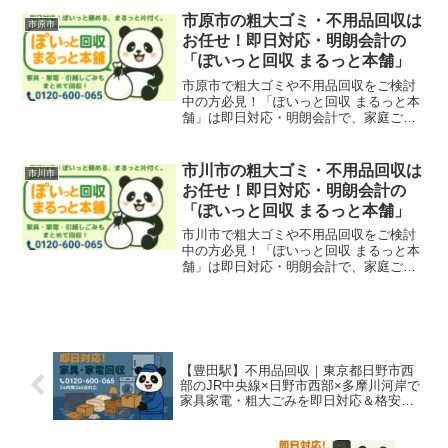
見川区、緑区、美浜区、若葉区エリアも
市原市の粗大ゴミ・不用品回収は
市原市
対応可能です。
お任せ！即日対応・明朗会計の
「ぽいっと回収 まるっと本舗」
市原市で粗大ゴミや不用品回収をご検討
中の方必見！「ぽいっと回収 まるっと本
舗」は即日対応・明朗会計で、家庭ご
み、引越しごみ、店舗・オフィスの什器
撤去も迅速に回収。五井・姉崎・八幡・
辰巳台エリアも対応可能です。
市川市の粗大ゴミ・不用品回収は
市川市
お任せ！即日対応・明朗会計の
「ぽいっと回収 まるっと本舗」
市川市で粗大ゴミや不用品回収をご検討
中の方必見！「ぽいっと回収 まるっと本
舗」は即日対応・明朗会計で、家庭ご
み、引越しごみ、店舗・オフィスの什器
撤去も迅速に回収。行徳・妙典・南行
徳・本八幡エリアも対応可能です。
【豊田駅】不用品回収｜東京都日野市西
部のJR中央線×日野市西部×多摩川河岸で
家具家電・粗大ごみを即日対応＆格安処
分