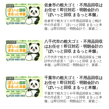
寮家具・スチール什器、駅前ローカル商
店閉店・JR内房線沿線事業所の代替わり
佐倉市の粗大ゴミ・不用品回収は
佐倉市
で家具・家電・店舗什器・粗大ごみをま
お任せ！即日対応・明朗会計の
るっと回収いたします！
「ぽいっと回収 まるっと本舗」
佐倉市で粗大ゴミや不用品回収をご検討
中の方必見！「ぽいっと回収 まるっと本
舗」は即日対応・明朗会計で、家庭ご
み、引越しゴミ、事務所・店舗の回収も
対応可能。臼井、ユーカリが丘、志津、
佐倉駅エリアもサポートしています。
八千代市の粗大ゴミ・不用品回収
八千代市
はお任せ！即日対応・明朗会計の
「ぽいっと回収 まるっと本舗」
八千代市で粗大ゴミや不用品回収をご検
討中の方必見！「ぽいっと回収 まるっと
本舗」は即日対応・明朗会計で、家庭ご
み、引越しごみ、店舗・オフィスの什器
撤去も迅速に回収いたします。八千代
台・勝田台・大和田・緑が丘エリアも対
千葉市の粗大ゴミ・不用品回収は
千葉市
応可能です。
お任せ！即日対応・明朗会計の
「ぽいっと回収 まるっと本舗」
千葉市で粗大ゴミや不用品回収をご検討
中の方必見！「ぽいっと回収 まるっと本
舗」は即日対応・明朗会計で、家庭ご
み、引越しごみ、店舗・オフィスの什器
撤去も迅速に回収。中央区、稲毛区、花