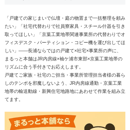
「戸建ての家じまいで仏壇・庭の物置まで一括整理を頼み
たい」「社宅代替わりで社員寮家具・スチール什器を引き
取ってほしい」「京葉工業地帯関連事業所の代替わりでオ
フィスデスク・パーティション・コピー機を運び出してほ
しい」――長浦ならではの戸建て×社宅×事業所の声に、
まるっと本舗はJR内房線×袖ケ浦市東部×京葉工業地帯の
リズムに合う手付きでお応えします。
戸建てご家族・社宅のご担当・事業所管理担当者様の暮ら
しのテンポを邪魔しないよう、JR内房線通勤・京葉工業
地帯の輸送動線・新興住宅地路地にあわせて作業を組み立
てます。