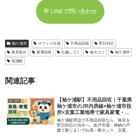
💬 LINEで問い合わせ
袖ケ浦市
オフィス什器
不用品回収
即日対応
家具処分
家電回収
引越しゴミ
粗大ゴミ
袖ケ浦市
長浦駅
関連記事
【袖ケ浦駅】不用品回収｜千葉県
袖ケ浦市
袖ケ浦市のJR内房線×袖ケ浦市役
所×京葉工業地帯で家具家電・粗
大ごみを即日対応＆格安処分
袖ケ浦駅周辺で不用品回収なら、格安＆
即日対応の当社へ。坂戸市場・神納の戸
建て家じまいで仏壇・桐タンス、京葉工
業地帯の社宅代替わりで大型家電・社員