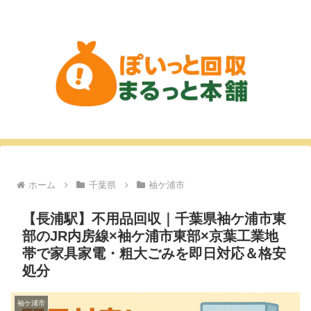
ホーム
千葉県
袖ケ浦市
【長浦駅】不用品回収｜千葉県袖ケ浦市東
部のJR内房線×袖ケ浦市東部×京葉工業地
帯で家具家電・粗大ごみを即日対応＆格安
処分
袖ケ浦市