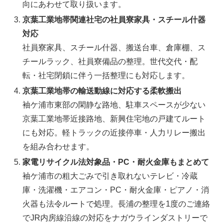
向にあわせて取り扱います。
京葉工業地帯関連社宅の社員寮家具・スチール什器
対応
社員寮家具、スチール什器、搬送台車、倉庫棚、ス
チールラック、社員寮備品の整理。世代交代・配
転・社宅閉鎖に伴う一括整理にも対応します。
京葉工業地帯の輸送動線に対応する柔軟搬出
袖ケ浦市東部の閑静な路地、駐車スペースが少ない
京葉工業地帯近接路地、新興住宅地の戸建てルート
にも対応。軽トラックの近接停車・人力リレー搬出
を組み合わせます。
家電リサイクル法対象品・PC・耐火金庫もまとめて
袖ケ浦市の粗大ごみで引き取れないテレビ・冷蔵
庫・洗濯機・エアコン・PC・耐火金庫・ピアノ・消
火器も法令ルートで処理。長浦の整理を1度のご連絡
でJR内房線沿線の対応をナガウラインダストリーで