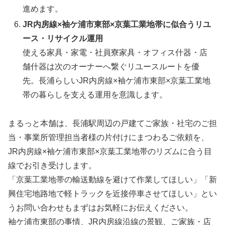
進めます。
JR内房線×袖ケ浦市東部×京葉工業地帯に似合うリユ
ース・リサイクル運用
使える家具・家電・社員寮家具・オフィス什器・店
舗什器は次のオーナーへ繋ぐリユースルートを優
先。長浦らしいJR内房線×袖ケ浦市東部×京葉工業地
帯の暮らしを支える運用を意識します。
まるっと本舗は、長浦駅周辺の戸建てご家族・社宅のご担
当・事業所管理担当者様の片付けにまつわるご依頼を、
JR内房線×袖ケ浦市東部×京葉工業地帯のリズムに合う目
線でお引き受けします。
「京葉工業地帯の輸送動線を避けて作業してほしい」「新
興住宅地路地で軽トラックを近接停車させてほしい」とい
うお問い合わせもまずはお気軽にお伝えください。
袖ケ浦市東部の事情、JR内房線沿線の景観、ご家族・店