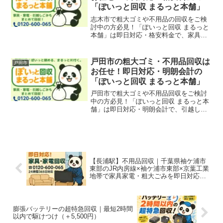
「ぽいっと回収 まるっと本舗」
志木市で粗大ゴミや不用品の回収をご検
討中の方必見！「ぽいっと回収 まるっと
本舗」は即日対応・格安料金で、家具・
家電・ごみ類を迅速に回収いたします。
戸田市の粗大ゴミ・不用品回収は
戸田市
お任せ！即日対応・明朗会計の
「ぽいっと回収 まるっと本舗」
戸田市で粗大ゴミや不用品回収をご検討
中の方必見！「ぽいっと回収 まるっと本
舗」は即日対応・明朗会計で、引越しご
み・家具・家電の回収も安心対応。戸田
公園、新曽、笹目、美女木などの地域に
も対応可能です。
【長浦駅】不用品回収｜千葉県袖ケ浦市
東部のJR内房線×袖ケ浦市東部×京葉工業
地帯で家具家電・粗大ごみを即日対応＆
格安処分
膨張バッテリーの超特急回収｜最短2時間
以内で駆けつけ（＋5,500円）