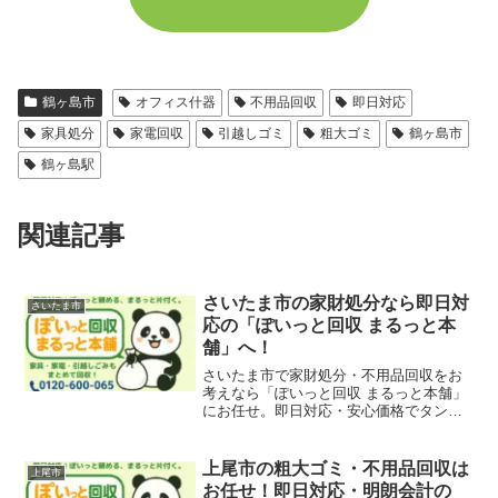
鶴ヶ島市
オフィス什器
不用品回収
即日対応
家具処分
家電回収
引越しゴミ
粗大ゴミ
鶴ヶ島市
鶴ヶ島駅
関連記事
さいたま市の家財処分なら即日対
さいたま市
応の「ぽいっと回収 まるっと本
舗」へ！
さいたま市で家財処分・不用品回収をお
考えなら「ぽいっと回収 まるっと本舗」
にお任せ。即日対応・安心価格でタンス
やベッド、家電なども迅速に回収。粗大
ごみの処分でお困りの方もお気軽にご相
談ください。
上尾市の粗大ゴミ・不用品回収は
上尾市
お任せ！即日対応・明朗会計の