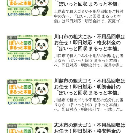
「ぽいっと回収 まるっと本舗」
上尾市で粗大ゴミや不用品回収をご検討
中の方へ。「ぽいっと回収 まるっと本
舗」は即日対応・明朗会計で、家庭ゴ
ミ、引越し残置物、店舗什器の撤去も迅
速に対応。北上尾、原市、上尾駅周辺エ
リアも幅広くサポートしています。
川口市の粗大ごみ・不用品回収は
川口市
お任せ！即日対応・格安料金の
「ぽいっと回収 まるっと本舗」
川口市で粗大ごみや不用品の回収をお考
えなら「ぽいっと回収 まるっと本舗」
へ。即日対応・明朗会計で、家具や家電
などを迅速に回収いたします。LINEで簡
単見積もりも可能です。
川越市の粗大ゴミ・不用品回収は
川越市
お任せ！即日対応・明朗会計の
「ぽいっと回収 まるっと本舗」
川越市で粗大ゴミや不用品の処分にお困
りなら「ぽいっと回収 まるっと本舗」
へ。即日対応・明朗会計で、引越しごみ
や家具・家電の回収もお任せ。川越駅、
西川越、南大塚、新河岸エリアなども対
応しています。
志木市の粗大ゴミ・不用品回収は
志木市
お任せ！即日対応・格安料金の