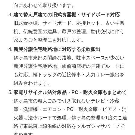
向にあわせて取り扱います。
建て替え戸建ての旧式食器棚・サイドボード対応
旧式食器棚、サイドボード、応接セット、古い学習
机、伝統意匠の建具、蔵戸の整理。世代交代に伴う
家まるごと整理にも対応します。
新興分譲住宅地路地に対応する柔軟搬出
鶴ヶ島市東部の閑静な路地、駐車スペースが少ない
新興分譲住宅地路地、駅前商店街の戸建てルートに
も対応。軽トラックの近接停車・人力リレー搬出を
組み合わせます。
家電リサイクル法対象品・PC・耐火金庫もまとめて
鶴ヶ島市の粗大ごみで引き取れないテレビ・冷蔵
庫・洗濯機・エアコン・PC・耐火金庫・ピアノ・消
火器も法令ルートで処理。鶴ヶ島の整理を1度のご連
絡で東武東上線沿線の対応をツルガシマサバーブで
進めます。