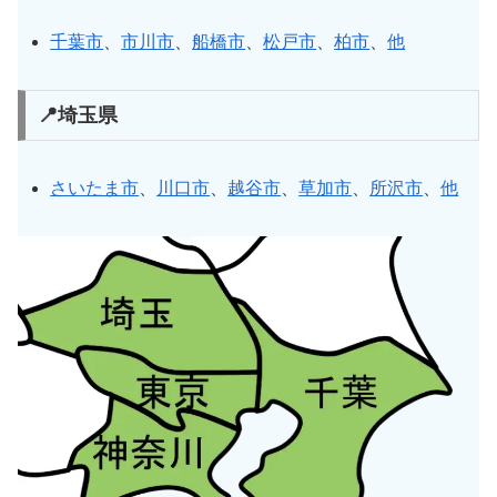
千葉市
、
市川市
、
船橋市
、
松戸市
、
柏市
、
他
📍埼玉県
さいたま市
、
川口市
、
越谷市
、
草加市
、
所沢市
、
他