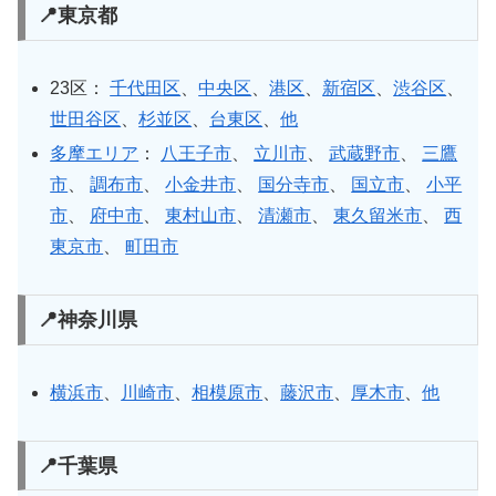
📍東京都
23区：
千代田区
、
中央区
、
港区
、
新宿区
、
渋谷区
、
世田谷区
、
杉並区
、
台東区
、
他
多摩エリア
：
八王子市
、
立川市
、
武蔵野市
、
三鷹
市
、
調布市
、
小金井市
、
国分寺市
、
国立市
、
小平
市
、
府中市
、
東村山市
、
清瀬市
、
東久留米市
、
西
東京市
、
町田市
📍神奈川県
横浜市
、
川崎市
、
相模原市
、
藤沢市
、
厚木市
、
他
📍千葉県