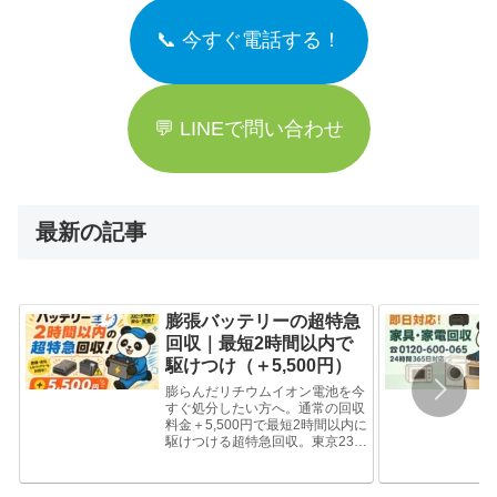
📞 今すぐ電話する！
💬 LINEで問い合わせ
最新の記事
膨張バッテリーの超特急
回収｜最短2時間以内で
駆けつけ（＋5,500円）
膨らんだリチウムイオン電池を今
すぐ処分したい方へ。通常の回収
料金＋5,500円で最短2時間以内に
駆けつける超特急回収。東京23区
を中心に対応、耐火袋で安全搬
出。到着可能な時間は電話で即お
答えします。