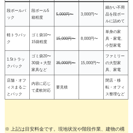
細かい不用
段ボールパ
段ボール5
5,000円〜
3,000円〜
品を段ボー
ック
箱程度
ルに詰めて
単身の家
軽トラパッ
ゴミ袋10〜
15,000円〜
8,000円〜
具・家電、
ク
15袋程度
小型家電
ゴミ袋20〜
ファミリー
1.5tトラッ
30袋＋大型
35,000円〜
15,000円〜
の大型家
クパック
家具など
具、家電
店舗・オフ
閉店・移
内容に応じ
ィスまるご
要見積
転・オフィ
て柔軟対応
とパック
ス整理など
※ 上記は目安料金です。現地状況や階段作業、建物の構