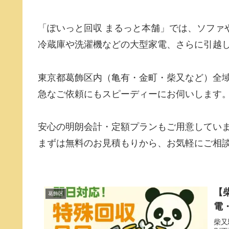
「ぽいっと回収 まるっと本舗」では、ソファ
冷蔵庫や洗濯機などの大型家電、さらに引越
東京都葛飾区内（亀有・金町・柴又など）全
急なご依頼にもスピーディーにお伺いします
安心の明朗会計・定額プランもご用意してい
まずは無料のお見積もりから、お気軽にご相
【
葛飾区
電
柴又