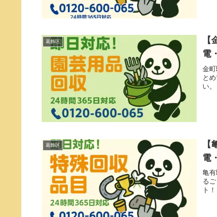
【
葛飾区
電
金町
とめ
い。
【
葛飾区
電
亀有
るご
ト！