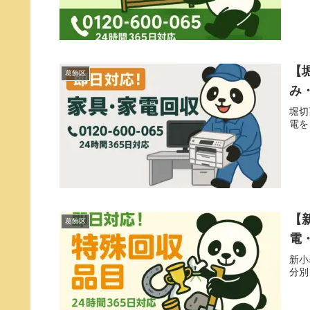
【
葛飾区
み
堀切
電を
【
葛飾区
電
新小
分別