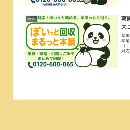
葛
葛飾区
大
葛飾
本舗
ゴミ
対応