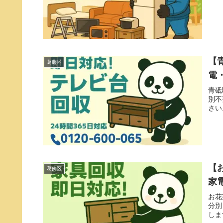
【
葛飾区
電
青砥
別不
さい
【
葛飾区
家
お花
分別
しま