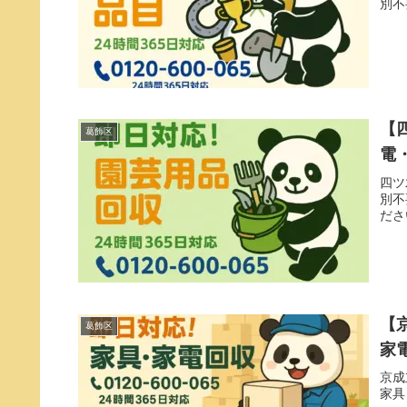
別不
【
葛飾区
電
四ツ
別不
ださ
【
葛飾区
家
京成
家具