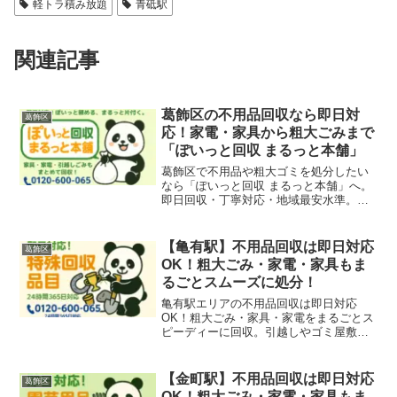
軽トラ積み放題
青砥駅
関連記事
葛飾区の不用品回収なら即日対
葛飾区
応！家電・家具から粗大ごみまで
「ぽいっと回収 まるっと本舗」
葛飾区で不用品や粗大ゴミを処分したい
なら「ぽいっと回収 まるっと本舗」へ。
即日回収・丁寧対応・地域最安水準。家
具・家電・引越しゴミなど回収可能な品
目をご紹介します。亀有・金町・柴又エ
リアも対応可能です。
【亀有駅】不用品回収は即日対応
葛飾区
OK！粗大ごみ・家電・家具もま
るごとスムーズに処分！
亀有駅エリアの不用品回収は即日対応
OK！粗大ごみ・家具・家電をまるごとス
ピーディーに回収。引越しやゴミ屋敷の
片付けも安心サポート！
【金町駅】不用品回収は即日対応
葛飾区
OK！粗大ごみ・家電・家具もま