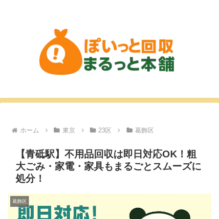
ホーム
東京
23区
葛飾区
【青砥駅】不用品回収は即日対応OK！粗
大ごみ・家電・家具もまるごとスムーズに
処分！
葛飾区