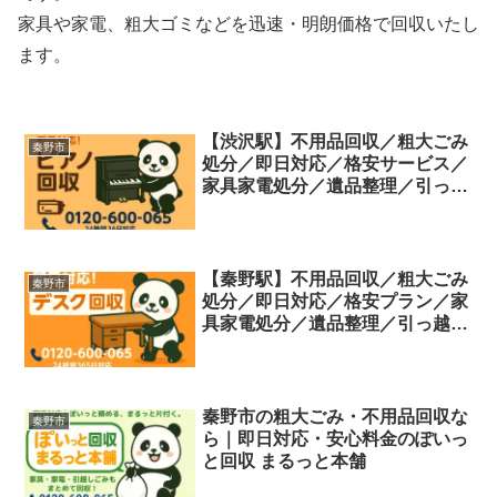
家具や家電、粗大ゴミなどを迅速・明朗価格で回収いたし
ます。
【渋沢駅】不用品回収／粗大ごみ
秦野市
処分／即日対応／格安サービス／
家具家電処分／遺品整理／引っ越
し片付け
【秦野駅】不用品回収／粗大ごみ
秦野市
処分／即日対応／格安プラン／家
具家電処分／遺品整理／引っ越し
片付け
秦野市の粗大ごみ・不用品回収な
秦野市
ら｜即日対応・安心料金のぽいっ
と回収 まるっと本舗