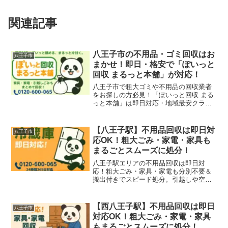
関連記事
八王子市の不用品・ゴミ回収はお
八王子市
まかせ！即日・格安で「ぽいっと
回収 まるっと本舗」が対応！
八王子市で粗大ゴミや不用品の回収業者
をお探しの方必見！「ぽいっと回収 まる
っと本舗」は即日対応・地域最安クラス
の料金で、ご家庭やオフィスのゴミを迅
速に回収します。八王子・高尾・南大沢
エリアも対応可能です。
【八王子駅】不用品回収は即日対
八王子市
応OK！粗大ごみ・家電・家具も
まるごとスムーズに処分！
八王子駅エリアの不用品回収は即日対
応！粗大ごみ・家具・家電も分別不要＆
搬出付きでスピード処分。引越しや空き
家整理にも対応！
【西八王子駅】不用品回収は即日
八王子市
対応OK！粗大ごみ・家電・家具
もまるごとスムーズに処分！