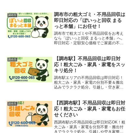
調布市の粗大ゴミ・不用品回収は
調布市
即日対応の「ぽいっと回収 まる
っと本舗」にお任せ！
調布市で粗大ゴミや不用品回収をお考え
なら「ぽいっと回収 まるっと本舗」へ。
即日対応・定額安心価格でご家庭の不用
品や引越しごみも回収。調布・つつじヶ
丘・柴崎・仙川・布田・国領など広範囲
に対応します。
【調布駅】不用品回収は即日対
調布市
応！粗大ごみ・家具・家電をスッ
キリ処分！
調布駅エリアの不用品回収は即日対応！
粗大ごみ・家具・家電の分別不要＆搬出
込みでラクラク処分。引越し・空き家整
理・ゴミ屋敷にも対応！
【西調布駅】不用品回収は即日対
調布市
応！粗大ごみ・家具・家電もお任
せください
西調布駅の不用品回収は即日対応OK！粗
大ごみ・家具・家電を分別不要・搬出付
きでラクラク処分。引越しや空き家整理