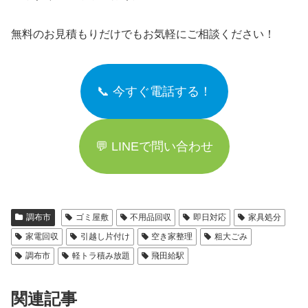
無料のお見積もりだけでもお気軽にご相談ください！
📞 今すぐ電話する！
💬 LINEで問い合わせ
調布市
ゴミ屋敷
不用品回収
即日対応
家具処分
家電回収
引越し片付け
空き家整理
粗大ごみ
調布市
軽トラ積み放題
飛田給駅
関連記事