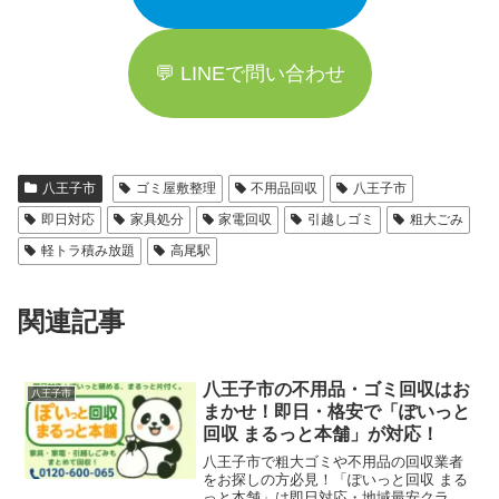
💬 LINEで問い合わせ
八王子市
ゴミ屋敷整理
不用品回収
八王子市
即日対応
家具処分
家電回収
引越しゴミ
粗大ごみ
軽トラ積み放題
高尾駅
関連記事
八王子市の不用品・ゴミ回収はお
八王子市
まかせ！即日・格安で「ぽいっと
回収 まるっと本舗」が対応！
八王子市で粗大ゴミや不用品の回収業者
をお探しの方必見！「ぽいっと回収 まる
っと本舗」は即日対応・地域最安クラス