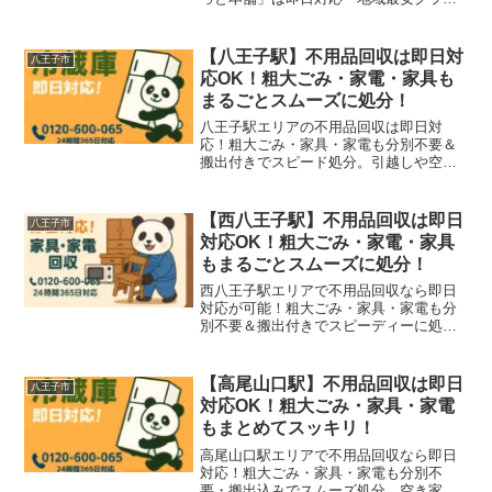
の料金で、ご家庭やオフィスのゴミを迅
速に回収します。八王子・高尾・南大沢
エリアも対応可能です。
【八王子駅】不用品回収は即日対
八王子市
応OK！粗大ごみ・家電・家具も
まるごとスムーズに処分！
八王子駅エリアの不用品回収は即日対
応！粗大ごみ・家具・家電も分別不要＆
搬出付きでスピード処分。引越しや空き
家整理にも対応！
【西八王子駅】不用品回収は即日
八王子市
対応OK！粗大ごみ・家電・家具
もまるごとスムーズに処分！
西八王子駅エリアで不用品回収なら即日
対応が可能！粗大ごみ・家具・家電も分
別不要＆搬出付きでスピーディーに処分
可能。引越し・空き家整理もお任せ！
【高尾山口駅】不用品回収は即日
八王子市
対応OK！粗大ごみ・家具・家電
もまとめてスッキリ！
高尾山口駅エリアで不用品回収なら即日
対応！粗大ごみ・家具・家電も分別不
要・搬出込みでスムーズ処分。空き家整