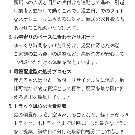
新居への入居と旧居の片付けを連動して進め、引越
し業者と並行して動くことで、退去日までのタイト
なスケジュールにも柔軟に対応。新居の家具搬入も
あわせてご相談いただけます。
お年寄りのペースに合わせたサポート
ゆっくり時間をかけた仕分け、必要に応じた休憩、
ご家族の立ち会いの調整など、高齢の方が安心して
ご相談いただける体制を整えています。
環境配慮型の処分プロセス
使えるものは中古・寄付・リサイクル先に流通、解
体可能な品物は資源として再生、廃棄を最小限に抑
える運用を徹底しています。
トラック単位の大量回収
庭の物置から蔵、空き家まるごとなど、軽トラから2t
トラック、4tトラックまで規模に応じた最適なプラン
をご提案。複数日に分けた段階的処分にも対応しま