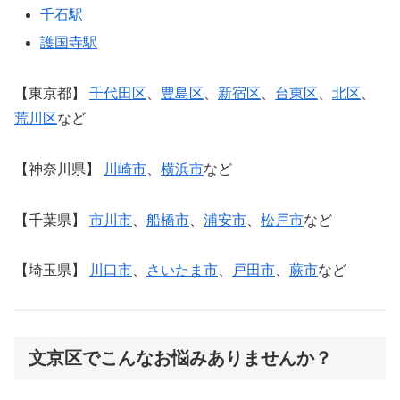
千石駅
護国寺駅
【東京都】
千代田区
、
豊島区
、
新宿区
、
台東区
、
北区
、
荒川区
など
【神奈川県】
川崎市
、
横浜市
など
【千葉県】
市川市
、
船橋市
、
浦安市
、
松戸市
など
【埼玉県】
川口市
、
さいたま市
、
戸田市
、
蕨市
など
文京区でこんなお悩みありませんか？