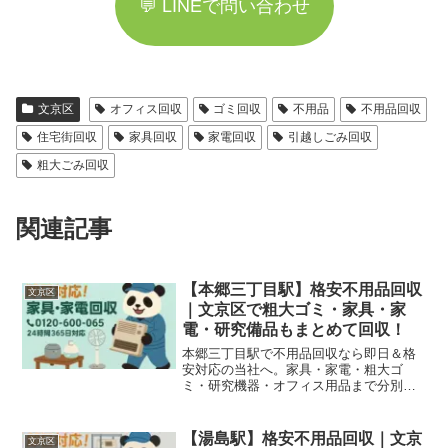
💬 LINEで問い合わせ
文京区
オフィス回収
ゴミ回収
不用品
不用品回収
住宅街回収
家具回収
家電回収
引越しごみ回収
粗大ごみ回収
関連記事
【本郷三丁目駅】格安不用品回収
文京区
｜文京区で粗大ゴミ・家具・家
電・研究備品もまとめて回収！
本郷三丁目駅で不用品回収なら即日＆格
安対応の当社へ。家具・家電・粗大ゴ
ミ・研究機器・オフィス用品まで分別不
要でまるごと回収！
【湯島駅】格安不用品回収｜文京
文京区