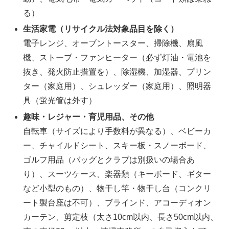
る）
生活家電（リサイクル法対象品目を除く）
電子レンジ、オーブントースター、掃除機、扇風
機、ストーブ・ファンヒーター（必ず灯油・電池を
抜き、発火防止措置を）、除湿機、加湿器、プリン
ター（家庭用）、シュレッダー（家庭用）、照明器
具（蛍光管は外す）
趣味・レジャー・育児用品、その他
自転車（サイズにより手数料が異なる）、ベビーカ
ー、チャイルドシート、スキー板・スノーボード、
ゴルフ用品（バッグとクラブは別扱いの場合あ
り）、スーツケース、楽器類（キーボード、ギター
など小型のもの）、物干し竿・物干し台（コンクリ
ート製台座は不可）、ブラインド、アコーディオン
カーテン、剪定枝（太さ10cm以内、長さ50cm以内、