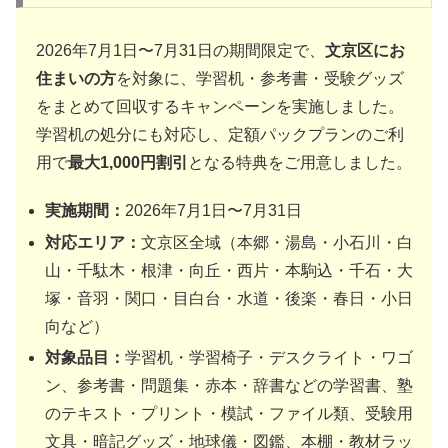
2026年7月1日〜7月31日の期間限定で、
文京区にお
住まいの方
を対象に、学習机・参考書・受験グッズ
をまとめて回収するキャンペーンを実施しました。
学習机の処分にも対応し、定額パックプランのご利
用で
最大1,000円割引
となる特典をご用意しました。
実施期間：
2026年7月1日〜7月31日
対応エリア：
文京区全域（本郷・湯島・小石川・白
山・千駄木・根津・向丘・西片・本駒込・千石・大
塚・音羽・関口・目白台・水道・後楽・春日・小日
向など）
対象品目：
学習机・学習椅子・デスクライト・ワゴ
ン、参考書・問題集・赤本・辞書などの学習書、塾
のテキスト・プリント・模試・ファイル類、受験用
文具・暗記グッズ・地球儀・図鑑、本棚・教材ラッ