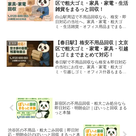
区で粗大ゴミ・家具・家電・生活
雑貨をまるっと回収！
白山駅周辺で不用品回収なら、格安・即
日対応の当社へ。家具・家電・粗大ゴ
ミ・生活雑貨・オフィス用品までまるご
とスムーズに回収します！
【春日駅】格安不用品回収｜文京
文京区
区で粗大ゴミ・家電・家具・引越
しゴミまでまとめて対応！
春日駅で不用品回収なら格安＆即日対応
の当社にお任せ。家具・家電・粗大ゴ
ミ・引越しゴミ・オフィス什器もまるご
と回収可能です！
新宿区の不用品回収・粗大ごみ処分なら
即日対応・明朗会計｜ぽいっと回収 まる
っと本舗
渋谷区の不用品・粗大ごみ回収｜即日対
応・明朗会計のぽいっと回収 まるっと本