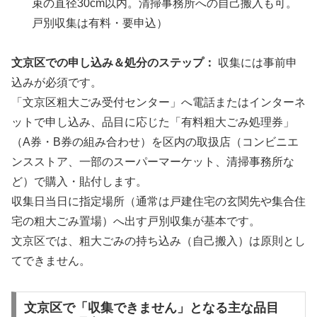
束の直径30cm以内。清掃事務所への自己搬入も可。
戸別収集は有料・要申込）
文京区での申し込み＆処分のステップ：
収集には事前申
込みが必須です。
「文京区粗大ごみ受付センター」へ電話またはインターネ
ットで申し込み、品目に応じた「有料粗大ごみ処理券」
（A券・B券の組み合わせ）を区内の取扱店（コンビニエ
ンスストア、一部のスーパーマーケット、清掃事務所な
ど）で購入・貼付します。
収集日当日に指定場所（通常は戸建住宅の玄関先や集合住
宅の粗大ごみ置場）へ出す戸別収集が基本です。
文京区では、粗大ごみの持ち込み（自己搬入）は原則とし
てできません。
文京区で「収集できません」となる主な品目