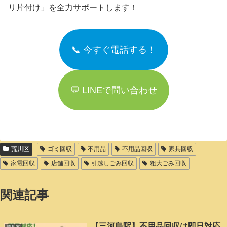
リ片付け」を全力サポートします！
📞 今すぐ電話する！
💬 LINEで問い合わせ
荒川区
ゴミ回収
不用品
不用品回収
家具回収
家電回収
店舗回収
引越しごみ回収
粗大ごみ回収
関連記事
【三河島駅】不用品回収は即日対応