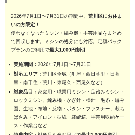
2026年7月1日〜7月31日の期間中、
荒川区にお住ま
いの方限定！
使わなくなったミシン・編み機・手芸用品をまとめ
て回収します。ミシンの処分にも対応。定額パック
プランのご利用で
最大1,000円割引
！
実施期間：
2026年7月1日〜7月31日
対応エリア：
荒川区全域（町屋・西日暮里・日暮
里・南千住・荒川・東尾久・西尾久など）
対象品目：
家庭用・職業用ミシン・足踏みミシン・
ロックミシン、編み機・かぎ針・棒針・毛糸・編み
図、生地・布地・反物・ボタン・ファスナー、裁ち
ばさみ・アイロン・型紙・裁縫箱、手芸用収納ケー
ス・作業台など
特典内容：
対象品を含む回収で
最大1,000円割引