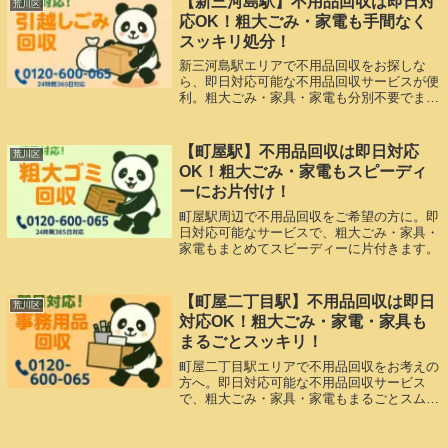
【新三河島駅】不用品回収は即日対
荒川区
応OK！粗大ごみ・家電も手間なく
スッキリ処分！
新三河島駅エリアで不用品回収をお探しな
ら、即日対応可能な不用品回収サービスが便
利。粗大ごみ・家具・家電も分別不要でまと
めて処分できます。
【町屋駅】不用品回収は即日対応
荒川区
OK！粗大ごみ・家電もスピーディ
ーにお片付け！
町屋駅周辺で不用品回収をご希望の方に。即
日対応可能なサービスで、粗大ごみ・家具・
家電もまとめてスピーディーに片付きます。
【町屋二丁目駅】不用品回収は即日
荒川区
対応OK！粗大ごみ・家電・家具も
まるごとスッキリ！
町屋二丁目駅エリアで不用品回収をお考えの
方へ。即日対応可能な不用品回収サービス
で、粗大ごみ・家具・家電もまるごとスムー
ズに処分できます。