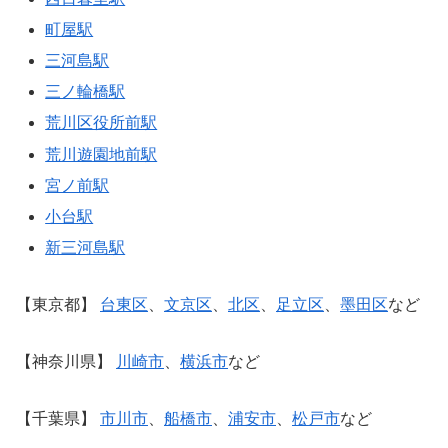
町屋駅
三河島駅
三ノ輪橋駅
荒川区役所前駅
荒川遊園地前駅
宮ノ前駅
小台駅
新三河島駅
【東京都】
台東区
、
文京区
、
北区
、
足立区
、
墨田区
など
【神奈川県】
川崎市
、
横浜市
など
【千葉県】
市川市
、
船橋市
、
浦安市
、
松戸市
など