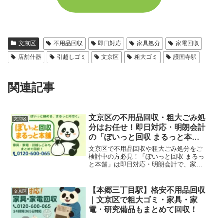
文京区
不用品回収
即日対応
家具処分
家電回収
店舗什器
引越しゴミ
文京区
粗大ゴミ
護国寺駅
関連記事
文京区の不用品回収・粗大ごみ処
文京区
分はお任せ！即日対応・明朗会計
の「ぽいっと回収 まるっと本
舗」
文京区で不用品回収や粗大ごみ処分をご
検討中の方必見！「ぽいっと回収 まるっ
と本舗」は即日対応・明朗会計で、家庭
ごみ、引越しごみ、店舗・オフィスの什
器撤去も迅速に回収いたします。後楽
園・本郷・白山・千駄木エリアも対応可
【本郷三丁目駅】格安不用品回収
文京区
能です。
｜文京区で粗大ゴミ・家具・家
電・研究備品もまとめて回収！