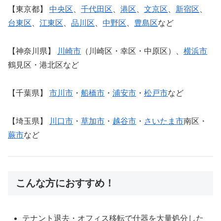
【東京都】
中央区
、
千代田区
、
港区
、
文京区
、
新宿区
、
台東区
、
江東区
、
品川区
、
中野区
、
豊島区
など
【神奈川県】
川崎市
（川崎区・幸区・中原区）、
横浜市
鶴見区・港北区など
【千葉県】
市川市
・
船橋市
・
浦安市
・
松戸市
など
【埼玉県】
川口市
・
草加市
・
越谷市
・
さいたま市
南区・
蕨市
など
こんな方におすすめ！
テナント退去・オフィス移転で什器を大量処分した