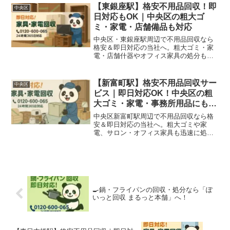
【東銀座駅】格安不用品回収！即
中央区
日対応もOK｜中央区の粗大ゴ
ミ・家電・店舗備品も対応
中央区・東銀座駅周辺で不用品回収なら
格安＆即日対応の当社へ。粗大ゴミ・家
電・店舗什器やオフィス家具の処分もお
任せください。近隣駅にも対応可能！
【新富町駅】格安不用品回収サー
中央区
ビス｜即日対応OK！中央区の粗
大ゴミ・家電・事務所用品にも対
応
中央区新富町駅周辺で不用品回収なら格
安＆即日対応の当社へ。粗大ゴミや家
電、サロン・オフィス家具も迅速に処分
可能。見積無料・安心対応。
🍳鍋・フライパンの回収・処分なら「ぽ
いっと回収 まるっと本舗」へ！