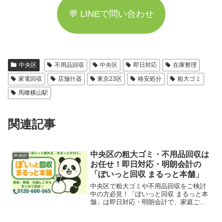
💬 LINEで問い合わせ
中央区
不用品回収
中央区
即日対応
在庫整理
家電回収
店舗什器
東京23区
格安処分
粗大ゴミ
馬喰横山駅
関連記事
中央区の粗大ゴミ・不用品回収は
中央区
お任せ！即日対応・明朗会計の
「ぽいっと回収 まるっと本舗」
中央区で粗大ゴミや不用品回収をご検討
中の方必見！「ぽいっと回収 まるっと本
舗」は即日対応・明朗会計で、家庭ご
み、引越しごみ、店舗・オフィスの什器
撤去も迅速に回収いたします。銀座・築