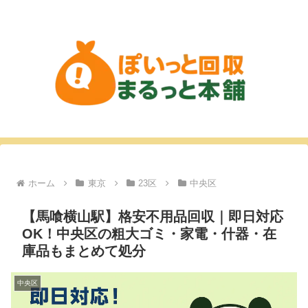
ホーム
東京
23区
中央区
【馬喰横山駅】格安不用品回収｜即日対応
OK！中央区の粗大ゴミ・家電・什器・在
庫品もまとめて処分
中央区