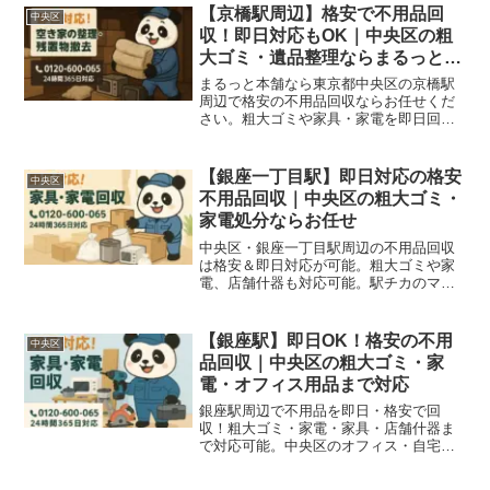
地・日本橋・月島エリアも対応可能で
【京橋駅周辺】格安で不用品回
中央区
す。
収！即日対応もOK｜中央区の粗
大ゴミ・遺品整理ならまるっと本
舗お任せ
まるっと本舗なら東京都中央区の京橋駅
周辺で格安の不用品回収ならお任せくだ
さい。粗大ゴミや家具・家電を即日回
収！近隣の駅エリアにも対応。少量〜大
量まで対応可能です。
【銀座一丁目駅】即日対応の格安
中央区
不用品回収｜中央区の粗大ゴミ・
家電処分ならお任せ
中央区・銀座一丁目駅周辺の不用品回収
は格安＆即日対応が可能。粗大ゴミや家
電、店舗什器も対応可能。駅チカのマン
ション・事務所にも柔軟に対応します。
【銀座駅】即日OK！格安の不用
中央区
品回収｜中央区の粗大ゴミ・家
電・オフィス用品まで対応
銀座駅周辺で不用品を即日・格安で回
収！粗大ゴミ・家電・家具・店舗什器ま
で対応可能。中央区のオフィス・自宅・
サロンなど多様な回収に実績あり。