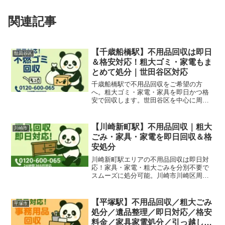
関連記事
【千歳船橋駅】不用品回収は即日
世田谷区
＆格安対応！粗大ゴミ・家電もま
とめて処分｜世田谷区対応
千歳船橋駅で不用品回収をご希望の方
へ。粗大ゴミ・家電・家具を即日かつ格
安で回収します。世田谷区を中心に周辺
地域にも対応！無料見積もり受付中。
【川崎新町駅】不用品回収｜粗大
川崎市
ごみ・家具・家電を即日回収＆格
安処分
川崎新町駅エリアの不用品回収は即日対
応！家具・家電・粗大ごみを分別不要で
スムーズに処分可能。川崎市川崎区周辺
の引っ越し片付けや倉庫整理にもおすす
めです。
【平塚駅】不用品回収／粗大ごみ
平塚市
処分／遺品整理／即日対応／格安
料金／家具家電処分／引っ越し片