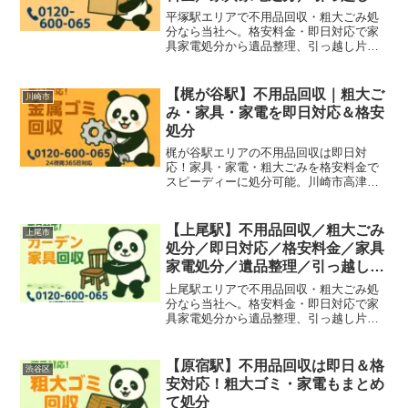
付け
平塚駅エリアで不用品回収・粗大ごみ処
分なら当社へ。格安料金・即日対応で家
具家電処分から遺品整理、引っ越し片付
けまで幅広く対応しています。湘南エリ
アで安心のサービスを提供。
【梶が谷駅】不用品回収｜粗大ご
川崎市
み・家具・家電を即日対応＆格安
処分
梶が谷駅エリアの不用品回収は即日対
応！家具・家電・粗大ごみを格安料金で
スピーディーに処分可能。川崎市高津
区・宮前区・世田谷区周辺の引っ越し片
付けや遺品整理にもおすすめです。
【上尾駅】不用品回収／粗大ごみ
上尾市
処分／即日対応／格安料金／家具
家電処分／遺品整理／引っ越し片
付け
上尾駅エリアで不用品回収・粗大ごみ処
分なら当社へ。格安料金・即日対応で家
具家電処分から遺品整理、引っ越し片付
け、店舗やオフィス不用品まで幅広く対
応しています。
【原宿駅】不用品回収は即日＆格
渋谷区
安対応！粗大ゴミ・家電もまとめ
て処分