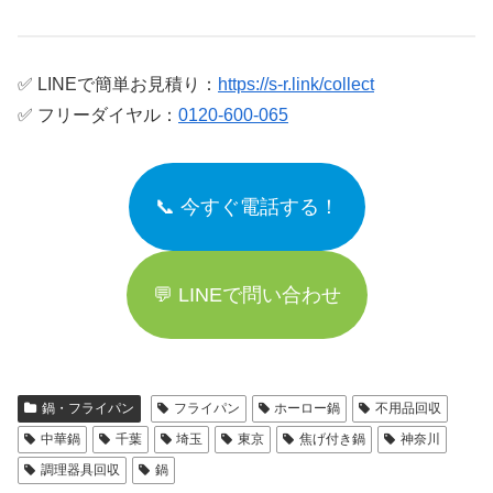
✅ LINEで簡単お見積り：
https://s-r.link/collect
✅ フリーダイヤル：
0120-600-065
📞 今すぐ電話する！
💬 LINEで問い合わせ
鍋・フライパン
フライパン
ホーロー鍋
不用品回収
中華鍋
千葉
埼玉
東京
焦げ付き鍋
神奈川
調理器具回収
鍋