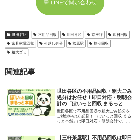
💬 LINEで問い合わせ
世田谷区
不用品回収
世田谷区
京王線
即日回収
家具家電回収
引越し処分
松原駅
格安回収
粗大ゴミ
関連記事
世田谷区の不用品回収・粗大ごみ
世田谷区
処分はお任せ！即日対応・明朗会
計の「ぽいっと回収 まるっと本
舗」
世田谷区で不用品回収や粗大ごみ処分を
ご検討中の方必見！「ぽいっと回収 まる
っと本舗」は即日対応・明朗会計で、家
庭ごみ、引越しごみ、店舗・オフィスの
什器撤去も迅速に回収いたします。三軒
茶屋・下北沢・経堂・用賀エリアも対応
【三軒茶屋駅】不用品回収は即日
世田谷区