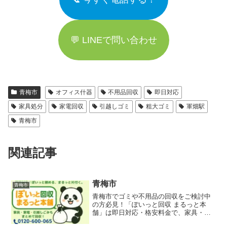
💬 LINEで問い合わせ
青梅市
オフィス什器
不用品回収
即日対応
家具処分
家電回収
引越しゴミ
粗大ゴミ
軍畑駅
青梅市
関連記事
青梅市
青梅市
青梅市でゴミや不用品の回収をご検討中
の方必見！「ぽいっと回収 まるっと本
舗」は即日対応・格安料金で、家具・家
電・粗大ごみを丁寧に回収。戸建て・空