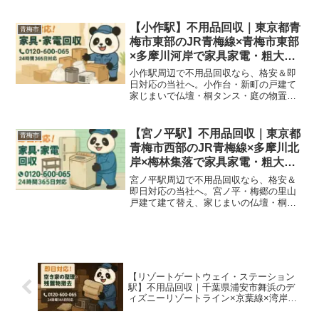
て世代マンションの住み替えでベビー用
品・学習机、河辺タウンビル・河辺市民
会館周辺商店街閉店・JR青梅線沿線事業
【小作駅】不用品回収｜東京都青
青梅市
所の代替わりで家具・家電・店舗什器・
梅市東部のJR青梅線×青梅市東部
粗大ごみをまるっと回収いたします！
×多摩川河岸で家具家電・粗大ご
みを即日対応＆格安処分
小作駅周辺で不用品回収なら、格安＆即
日対応の当社へ。小作台・新町の戸建て
家じまいで仏壇・桐タンス・庭の物置、
建て替え戸建てで旧式食器棚・サイドボ
ード・応接セット、駅前ローカル商店代
替わり・JR青梅線沿線事業所の代替わり
【宮ノ平駅】不用品回収｜東京都
青梅市
で家具・家電・店舗什器・粗大ごみをま
青梅市西部のJR青梅線×多摩川北
るっと回収いたします！
岸×梅林集落で家具家電・粗大ご
みを即日対応＆格安処分
宮ノ平駅周辺で不用品回収なら、格安＆
即日対応の当社へ。宮ノ平・梅郷の里山
戸建て建て替え、家じまいの仏壇・桐タ
ンス・農具・薪、多摩川北岸の梅農家・
別荘の世代交代で家具・家電・梅選別什
器・粗大ごみをまるっと回収いたしま
す！
【リゾートゲートウェイ・ステーション
駅】不用品回収｜千葉県浦安市舞浜のデ
ィズニーリゾートライン×京葉線×湾岸タ
ワーで家具家電・オフィス什器を即日対