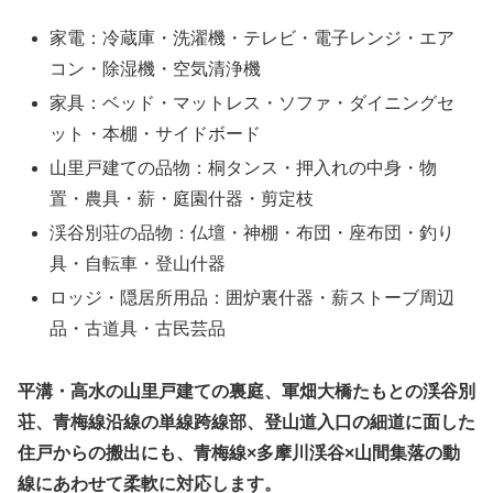
家電：冷蔵庫・洗濯機・テレビ・電子レンジ・エア
コン・除湿機・空気清浄機
家具：ベッド・マットレス・ソファ・ダイニングセ
ット・本棚・サイドボード
山里戸建ての品物：桐タンス・押入れの中身・物
置・農具・薪・庭園什器・剪定枝
渓谷別荘の品物：仏壇・神棚・布団・座布団・釣り
具・自転車・登山什器
ロッジ・隠居所用品：囲炉裏什器・薪ストーブ周辺
品・古道具・古民芸品
平溝・高水の山里戸建ての裏庭、軍畑大橋たもとの渓谷別
荘、青梅線沿線の単線跨線部、登山道入口の細道に面した
住戸からの搬出にも、青梅線×多摩川渓谷×山間集落の動
線にあわせて柔軟に対応します。