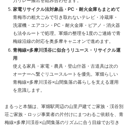
力リレー搬出を組み合わせます。
家電リサイクル法対象品・PC・耐火金庫もまとめて
青梅市の粗大ごみで引き取れないテレビ・冷蔵庫・
洗濯機・エアコン・PC・耐火金庫・ピアノ・消火器
も法令ルートで処理。軍畑の整理を1度のご連絡で青
梅線沿線の対応を奥多摩キャニオンで進めます。
青梅線×多摩川渓谷に似合うリユース・リサイクル運
用
使える家具・家電・農具・登山什器・古道具は次の
オーナーへ繋ぐリユースルートを優先。軍畑らしい
青梅線×多摩川渓谷×山間集落の暮らしを支える運用
を意識します。
まるっと本舗は、軍畑駅周辺の山里戸建てご家族・渓谷別
荘ご家族・ロッジ事業者の片付けにまつわるご依頼を、青
梅線×多摩川渓谷×山間集落のリズムに合う目線でお引き