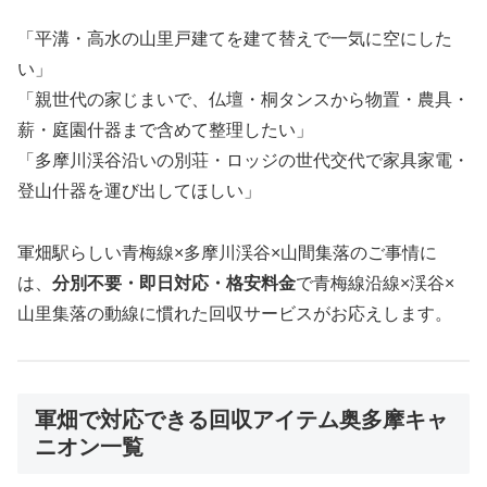
「平溝・高水の山里戸建てを建て替えで一気に空にした
い」
「親世代の家じまいで、仏壇・桐タンスから物置・農具・
薪・庭園什器まで含めて整理したい」
「多摩川渓谷沿いの別荘・ロッジの世代交代で家具家電・
登山什器を運び出してほしい」
軍畑駅らしい青梅線×多摩川渓谷×山間集落のご事情に
は、
分別不要・即日対応・格安料金
で青梅線沿線×渓谷×
山里集落の動線に慣れた回収サービスがお応えします。
軍畑で対応できる回収アイテム奥多摩キャ
ニオン一覧