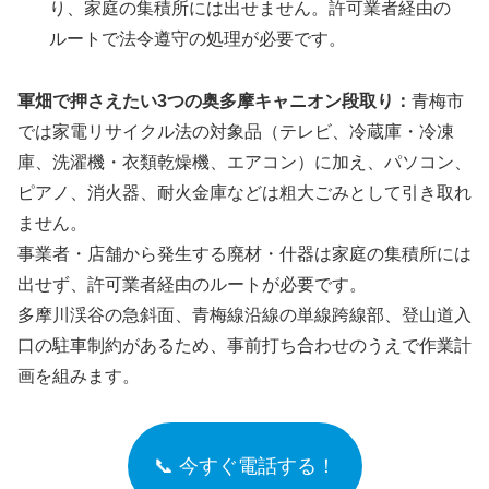
り、家庭の集積所には出せません。許可業者経由の
ルートで法令遵守の処理が必要です。
軍畑で押さえたい3つの奥多摩キャニオン段取り：
青梅市
では家電リサイクル法の対象品（テレビ、冷蔵庫・冷凍
庫、洗濯機・衣類乾燥機、エアコン）に加え、パソコン、
ピアノ、消火器、耐火金庫などは粗大ごみとして引き取れ
ません。
事業者・店舗から発生する廃材・什器は家庭の集積所には
出せず、許可業者経由のルートが必要です。
多摩川渓谷の急斜面、青梅線沿線の単線跨線部、登山道入
口の駐車制約があるため、事前打ち合わせのうえで作業計
画を組みます。
📞 今すぐ電話する！