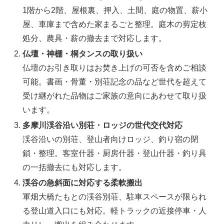
1階から2階、屋根裏、押入、土間、庭の物置、薪小
屋、車庫まで含めた家まるごと整理。庭木の剪定枝
処分、農具・薪の撤去まで対応します。
仏壇・神棚・桐タンスの取り扱い
仏壇のお引き取りはお焚き上げの可否を含めご相談
可能。書画・骨董・別荘記念の品など世代を超えて
受け継がれた品物はご家族の意向にあわせて取り扱
います。
多摩川渓谷沿い別荘・ロッジの世代交代対応
渓谷沿いの別荘、登山者向けロッジ、釣り宿の閉
鎖・整理。客室什器・厨房什器・登山什器・釣り具
の一括撤去にも対応します。
渓谷の急斜面に対応する柔軟搬出
軍畑大橋たもとの渓谷別荘、駐車スペースが限られ
る登山道入口にも対応。軽トラックの近接停車・人