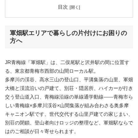
目次
軍畑駅エリアで暮らしの片付けにお困りの
方へ
JR青梅線「軍畑駅」は、二俣尾駅と沢井駅の間に位置す
る、東京都青梅市西部の山間ローカル駅。
多摩川の渓谷、高水三山の登山口、平溝集落の山里、軍畑
大橋と渓流沿いの戸建て、別荘・隠居所、ハイカーが行き
交う登山道入口、青梅線沿線の単線通学動線――青梅市ら
しい青梅線×多摩川渓谷×山間集落が組み合わさる奥多摩
キャニオン駅です。世代交代する山里戸建ての家じまい、
別荘の閉鎖、登山者向けロッジの整理など、軍畑駅ならで
はのご相談が日々寄せられます。