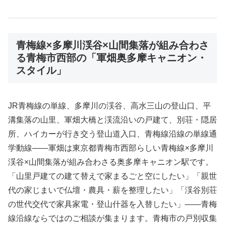
青梅線×多摩川渓谷×山間集落が組み合わさ
る青梅市西部の「軍畑奥多摩キャニオン・
スタイル」
JR青梅線の単線、多摩川の渓谷、高水三山の登山口、平
溝集落の山里、軍畑大橋と渓流沿いの戸建て、別荘・隠居
所、ハイカーが行き交う登山道入口、青梅線沿線の単線通
学動線――軍畑は東京都青梅市西部らしい青梅線×多摩川
渓谷×山間集落が組み合わさる奥多摩キャニオン駅です。
「山里戸建ての建て替えで家まるごと空にしたい」「親世
代の家じまいで仏壇・農具・薪を整理したい」「渓谷別荘
の世代交代で家具家電・登山什器を入替したい」――青梅
線沿線ならではのご相談が集まります。青梅市の戸別収集