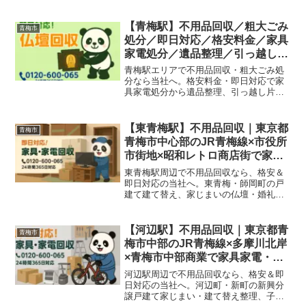
き家整理や山あいの搬出もおまかせくだ
さい。
【青梅駅】不用品回収／粗大ごみ
青梅市
処分／即日対応／格安料金／家具
家電処分／遺品整理／引っ越し片
付け
青梅駅エリアで不用品回収・粗大ごみ処
分なら当社へ。格安料金・即日対応で家
具家電処分から遺品整理、引っ越し片付
け、店舗やオフィス不用品まで幅広く対
応しています。
【東青梅駅】不用品回収｜東京都
青梅市
青梅市中心部のJR青梅線×市役所
市街地×昭和レトロ商店街で家具
家電・店舗什器を即日対応＆格安
東青梅駅周辺で不用品回収なら、格安＆
処分
即日対応の当社へ。東青梅・師岡町の戸
建て建て替え、家じまいの仏壇・婚礼ダ
ンス、青梅街道沿いの昭和レトロ商店・
駅前商業ビルテナントの代替わりで家
具・家電・厨房什器・粗大ごみをまるっ
【河辺駅】不用品回収｜東京都青
青梅市
と回収いたします！
梅市中部のJR青梅線×多摩川北岸
×青梅市中部商業で家具家電・粗
大ごみを即日対応＆格安処分
河辺駅周辺で不用品回収なら、格安＆即
日対応の当社へ。河辺町・新町の新興分
譲戸建て家じまい・建て替え整理、子育