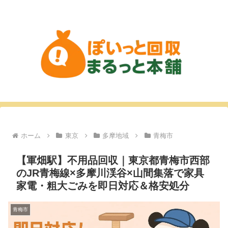
ホーム
東京
多摩地域
青梅市
【軍畑駅】不用品回収｜東京都青梅市西部
のJR青梅線×多摩川渓谷×山間集落で家具
家電・粗大ごみを即日対応＆格安処分
青梅市