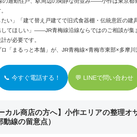
線の通勤住戸、駅周辺の閑静な街並み――小作は東京都青
す。
したい」「建て替え戸建てで旧式食器棚・伝統意匠の建
してほしい」――JR青梅線沿線ならではのご相談が集
設計が必要です。
ロ「まるっと本舗」が、JR青梅線×青梅市東部×多摩
📞 今すぐ電話する！
💬 LINEで問い合わせ
ーカル商店の方へ】小作エリアの整理オ
部動線の留意点）