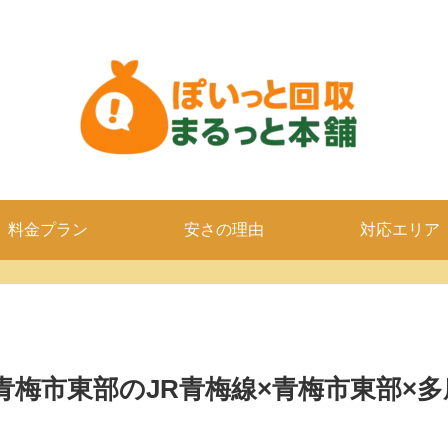
料金プラン
安さの理由
対応エリア
青梅市東部のJR青梅線×青梅市東部×