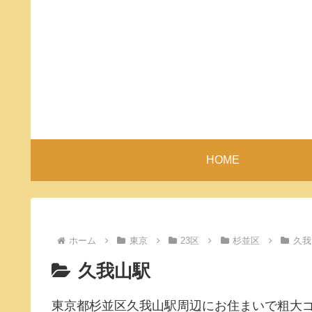
HOME
ホーム
東京
23区
杉並区
久我
久我山駅
東京都杉並区久我山駅周辺にお住まいで粗大