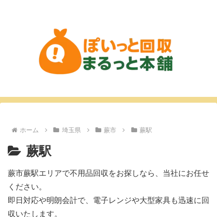
ホーム
埼玉県
蕨市
蕨駅
蕨駅
蕨市蕨駅エリアで不用品回収をお探しなら、当社にお任せ
ください。
即日対応や明朗会計で、電子レンジや大型家具も迅速に回
収いたします。