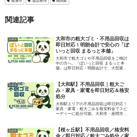
綾瀬市
遺品整理
鶴間駅
関連記事
大和市の粗大ゴミ・不用品回収は
大和市
即日対応！明朗会計で安心の「ぽ
いっと回収 まるっと本舗」
大和市で粗大ゴミや不用品回収をご検討
中の方へ。「ぽいっと回収 まるっと本
舗」は即日対応・明朗会計で、大型家
具・家電・引越しごみも迅速に対応。南
林間・中央林間・鶴間エリアにも対応可
能です。無料見積もり受付中！
【大和駅】不用品回収｜粗大ご
大和市
み・家具・家電を即日対応＆格安
処分
大和駅エリアの不用品回収は即日対応！
家具・家電・粗大ごみを格安料金でスピ
ーディーに処分可能。大和市・座間市・
綾瀬市周辺の引っ越し片付けや遺品整
理、店舗整理にもおすすめです。
【桜ヶ丘駅】不用品回収／格安料
大和市
金／即日対応／粗大ごみ処分／家