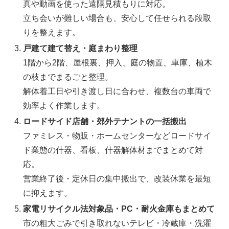
真や動画を使った遠隔見積もりに対応。
立ち会いが難しい場合も、安心して任せられる段取
りを整えます。
戸建て建て替え・庭まわり整理
1階から2階、屋根裏、押入、庭の物置、車庫、植木
の枝までまるごと整理。
解体着工日や引き渡し日に合わせ、複数台の車両で
効率よく作業します。
ロードサイド店舗・郊外テナントの一括搬出
ファミレス・物販・ホームセンターなどロードサイ
ド業態の什器、看板、什器解体材までまとめて対
応。
営業終了後・定休日の集中搬出で、改装休業を最短
に抑えます。
家電リサイクル法対象品・PC・耐火金庫もまとめて
市の粗大ごみで引き取れないテレビ・冷蔵庫・洗濯