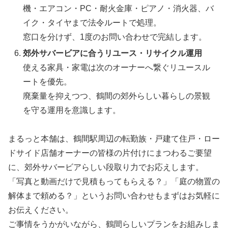
機・エアコン・PC・耐火金庫・ピアノ・消火器、バ
イク・タイヤまで法令ルートで処理。
窓口を分けず、1度のお問い合わせで完結します。
郊外サバービアに合うリユース・リサイクル運用
使える家具・家電は次のオーナーへ繋ぐリユースル
ートを優先。
廃棄量を抑えつつ、鶴間の郊外らしい暮らしの景観
を守る運用を意識します。
まるっと本舗は、鶴間駅周辺の転勤族・戸建て住戸・ロー
ドサイド店舗オーナーの皆様の片付けにまつわるご要望
に、郊外サバービアらしい段取り力でお応えします。
「写真と動画だけで見積もってもらえる？」「庭の物置の
解体まで頼める？」というお問い合わせもまずはお気軽に
お伝えください。
ご事情をうかがいながら、鶴間らしいプランをお組みしま