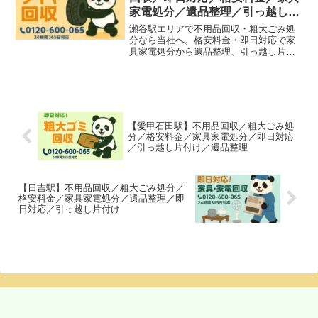
家電処分／遺品整理／引っ越し片
付け
瀬谷駅エリアで不用品回収・粗大ごみ処
分なら当社へ。格安料金・即日対応で家
具家電処分から遺品整理、引っ越し片付
けまで幅広く対応しています。
【愛甲石田駅】不用品回収／粗大ごみ処
分／格安料金／家具家電処分／即日対応
／引っ越し片付け／遺品整理
【日吉駅】不用品回収／粗大ごみ処分／
格安料金／家具家電処分／遺品整理／即
日対応／引っ越し片付け