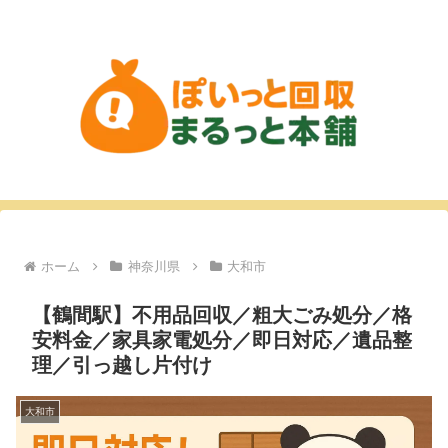
ホーム
神奈川県
大和市
【鶴間駅】不用品回収／粗大ごみ処分／格
安料金／家具家電処分／即日対応／遺品整
理／引っ越し片付け
大和市