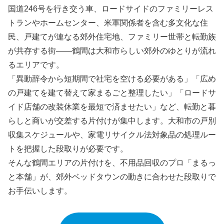
国道246号を行き交う車、ロードサイドのファミリーレス
トランやホームセンター、米軍関係者を含む多文化な住
民、戸建てが連なる郊外住宅地、ファミリー世帯と転勤族
が共存する街――鶴間は大和市らしい郊外のゆとりが流れ
るエリアです。
「異動辞令から短期間で社宅を空ける必要がある」「広め
の戸建てを建て替えて家まるごと整理したい」「ロードサ
イド店舗の改装休業を最短で済ませたい」など、転勤と暮
らしと商いが交差する片付けが集中します。大和市の戸別
収集スケジュールや、家電リサイクル法対象品の処理ルー
トを把握した段取りが必要です。
そんな鶴間エリアの片付けを、不用品回収のプロ「まるっ
と本舗」が、郊外ベッドタウンの動きに合わせた段取りで
お手伝いします。