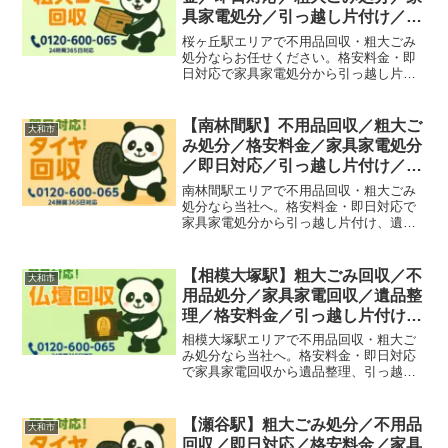
具家電処分／引っ越し片付け／遺
品整理
桜ヶ丘駅エリアで不用品回収・粗大ごみ
処分ならお任せください。格安料金・即
日対応で家具家電処分から引っ越し片付
け、遺品整理まで幅広く対応していま
す。
【南林間駅】不用品回収／粗大ご
大和市
み処分／格安料金／家具家電処分
／即日対応／引っ越し片付け／遺
品整理
南林間駅エリアで不用品回収・粗大ごみ
処分なら当社へ。格安料金・即日対応で
家具家電処分から引っ越し片付け、遺品
整理まで幅広く対応しています。
【相模大塚駅】粗大ごみ回収／不
大和市
用品処分／家具家電回収／遺品整
理／格安料金／引っ越し片付け／
即日対応
相模大塚駅エリアで不用品回収・粗大ご
み処分なら当社へ。格安料金・即日対応
で家具家電回収から遺品整理、引っ越し
片付けまで幅広く対応しています。
【瀬谷駅】粗大ごみ処分／不用品
大和市
回収／即日対応／格安料金／家具