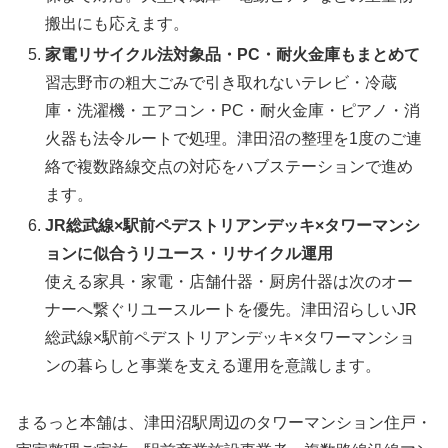
搬出にも応えます。
家電リサイクル法対象品・PC・耐火金庫もまとめて
習志野市の粗大ごみで引き取れないテレビ・冷蔵
庫・洗濯機・エアコン・PC・耐火金庫・ピアノ・消
火器も法令ルートで処理。津田沼の整理を1度のご連
絡で複数路線交点の対応をハブステーションで進め
ます。
JR総武線×駅前ペデストリアンデッキ×タワーマンシ
ョンに似合うリユース・リサイクル運用
使える家具・家電・店舗什器・厨房什器は次のオー
ナーへ繋ぐリユースルートを優先。津田沼らしいJR
総武線×駅前ペデストリアンデッキ×タワーマンショ
ンの暮らしと事業を支える運用を意識します。
まるっと本舗は、津田沼駅周辺のタワーマンション住戸・