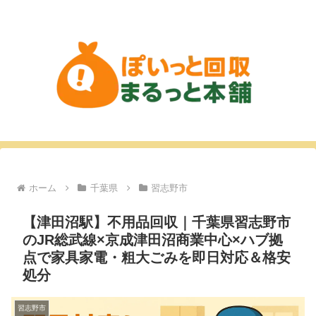
ホーム
千葉県
習志野市
【津田沼駅】不用品回収｜千葉県習志野市
のJR総武線×京成津田沼商業中心×ハブ拠
点で家具家電・粗大ごみを即日対応＆格安
処分
習志野市