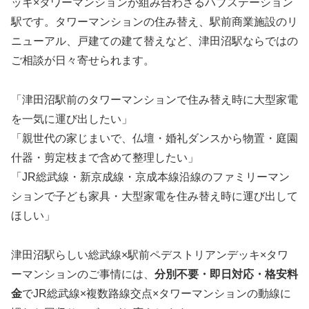
ッキ×タワーマンションが組み合わさるハブステーション
駅です。タワーマンションの住み替え、駅前商業施設のリ
ニューアル、戸建ての建て替えなど、津田沼駅ならではの
ご相談が日々寄せられます。
「津田沼駅前のタワーマンションで住み替え時に大型家電
を一気に運び出したい」
「親世代の家じまいで、仏壇・婚礼ダンスから物置・庭園
什器・剪定枝まで含めて整理したい」
「JR総武線・新京成線・京成本線沿線のファミリーマン
ションで子ども家具・大型家電を住み替え時に運び出して
ほしい」
津田沼駅らしい総武線×駅前ペデストリアンデッキ×タワ
ーマンションのご事情には、
分別不要・即日対応・格安料
金
でJR総武線×複数路線交点×タワーマンションの動線に