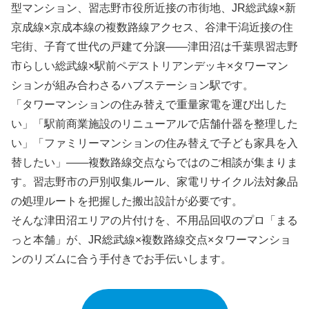
型マンション、習志野市役所近接の市街地、JR総武線×新
京成線×京成本線の複数路線アクセス、谷津干潟近接の住
宅街、子育て世代の戸建て分譲――津田沼は千葉県習志野
市らしい総武線×駅前ペデストリアンデッキ×タワーマン
ションが組み合わさるハブステーション駅です。
「タワーマンションの住み替えで重量家電を運び出した
い」「駅前商業施設のリニューアルで店舗什器を整理した
い」「ファミリーマンションの住み替えで子ども家具を入
替したい」――複数路線交点ならではのご相談が集まりま
す。習志野市の戸別収集ルール、家電リサイクル法対象品
の処理ルートを把握した搬出設計が必要です。
そんな津田沼エリアの片付けを、不用品回収のプロ「まる
っと本舗」が、JR総武線×複数路線交点×タワーマンショ
ンのリズムに合う手付きでお手伝いします。