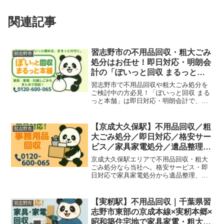
関連記事
習志野市の不用品回収・粗大ごみ
習志野市
処分はお任せ！即日対応・明朗会
計の「ぽいっと回収 まるっと本
舗」
習志野市で不用品回収や粗大ごみ処分を
ご検討中の方必見！「ぽいっと回収 まる
っと本舗」は即日対応・明朗会計で、家
庭ごみ、引越しごみ、店舗・オフィスの
什器撤去も迅速に回収いたします。津田
沼・谷津・大久保・実籾エリアも対応可
【京成大久保駅】不用品回収／粗
習志野市
能です。
大ごみ処分／即日対応／格安サー
ビス／家具家電処分／遺品整理／
引っ越し片付け
京成大久保駅エリアで不用品回収・粗大
ごみ処分なら当社へ。格安サービス・即
日対応で家具家電処分から遺品整理、引
っ越し片付けまで幅広く対応していま
す。
【実籾駅】不用品回収｜千葉県習
習志野市
志野市東部の京成本線×実籾本郷×
昭和築住宅地で家具家電・粗大ご