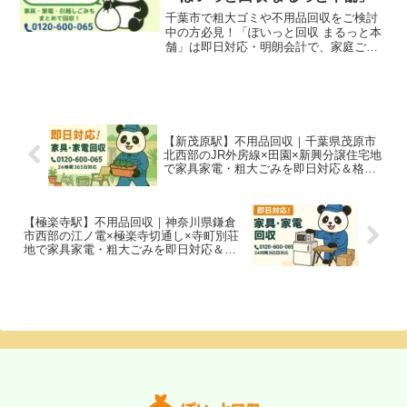
千葉市で粗大ゴミや不用品回収をご検討
中の方必見！「ぽいっと回収 まるっと本
舗」は即日対応・明朗会計で、家庭ご
み、引越しごみ、店舗・オフィスの什器
撤去も迅速に回収。中央区、稲毛区、花
見川区、緑区、美浜区、若葉区エリアも
対応可能です。
【新茂原駅】不用品回収｜千葉県茂原市
北西部のJR外房線×田園×新興分譲住宅地
で家具家電・粗大ごみを即日対応＆格安
処分
【極楽寺駅】不用品回収｜神奈川県鎌倉
市西部の江ノ電×極楽寺切通し×寺町別荘
地で家具家電・粗大ごみを即日対応＆格
安処分