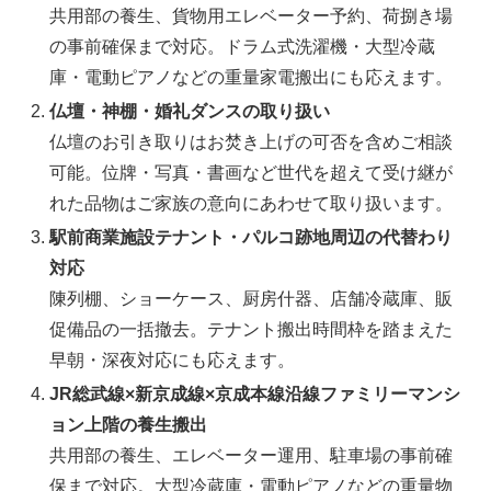
共用部の養生、貨物用エレベーター予約、荷捌き場
の事前確保まで対応。ドラム式洗濯機・大型冷蔵
庫・電動ピアノなどの重量家電搬出にも応えます。
仏壇・神棚・婚礼ダンスの取り扱い
仏壇のお引き取りはお焚き上げの可否を含めご相談
可能。位牌・写真・書画など世代を超えて受け継が
れた品物はご家族の意向にあわせて取り扱います。
駅前商業施設テナント・パルコ跡地周辺の代替わり
対応
陳列棚、ショーケース、厨房什器、店舗冷蔵庫、販
促備品の一括撤去。テナント搬出時間枠を踏まえた
早朝・深夜対応にも応えます。
JR総武線×新京成線×京成本線沿線ファミリーマンシ
ョン上階の養生搬出
共用部の養生、エレベーター運用、駐車場の事前確
保まで対応。大型冷蔵庫・電動ピアノなどの重量物