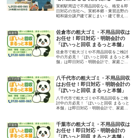
みを即日対応＆格安処分
実籾駅周辺で不用品回収なら、格安＆即
日対応の当社へ。実籾本郷・東習志野の
昭和築分譲戸建て家じまい・建て替え整
理、旧大久保街道沿い実籾本郷集落戸建
ての建て替えで蔵戸・歴史的什器・庭園
什器、駅前ローカル商店閉店・京成本線
佐倉市の粗大ゴミ・不用品回収は
佐倉市
沿線事業所の代替わりで家具・家電・店
お任せ！即日対応・明朗会計の
舗什器・粗大ごみをまるっと回収いたし
「ぽいっと回収 まるっと本舗」
ます！
佐倉市で粗大ゴミや不用品回収をご検討
中の方必見！「ぽいっと回収 まるっと本
舗」は即日対応・明朗会計で、家庭ご
み、引越しゴミ、事務所・店舗の回収も
対応可能。臼井、ユーカリが丘、志津、
佐倉駅エリアもサポートしています。
八千代市の粗大ゴミ・不用品回収
八千代市
はお任せ！即日対応・明朗会計の
「ぽいっと回収 まるっと本舗」
八千代市で粗大ゴミや不用品回収をご検
討中の方必見！「ぽいっと回収 まるっと
本舗」は即日対応・明朗会計で、家庭ご
み、引越しごみ、店舗・オフィスの什器
撤去も迅速に回収いたします。八千代
台・勝田台・大和田・緑が丘エリアも対
千葉市の粗大ゴミ・不用品回収は
千葉市
応可能です。
お任せ！即日対応・明朗会計の
「ぽいっと回収 まるっと本舗」