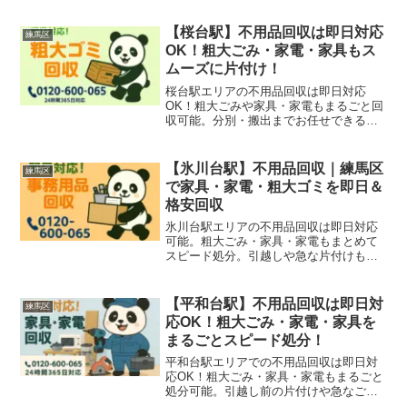
【桜台駅】不用品回収は即日対応
練馬区
OK！粗大ごみ・家電・家具もス
ムーズに片付け！
桜台駅エリアの不用品回収は即日対応
OK！粗大ごみや家具・家電もまるごと回
収可能。分別・搬出までお任せできる安
心サービスです。
【氷川台駅】不用品回収｜練馬区
練馬区
で家具・家電・粗大ゴミを即日＆
格安回収
氷川台駅エリアの不用品回収は即日対応
可能。粗大ごみ・家具・家電もまとめて
スピード処分。引越しや急な片付けも安
心してお任せください。
【平和台駅】不用品回収は即日対
練馬区
応OK！粗大ごみ・家電・家具を
まるごとスピード処分！
平和台駅エリアでの不用品回収は即日対
応OK！粗大ごみ・家具・家電もまるごと
処分可能。引越し前の片付けや急なご依
頼にも柔軟に対応します。