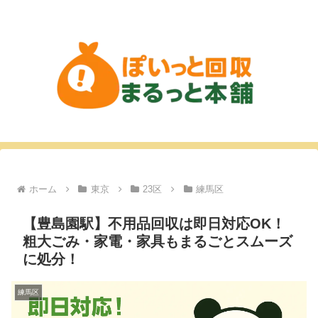
ホーム
東京
23区
練馬区
【豊島園駅】不用品回収は即日対応OK！
粗大ごみ・家電・家具もまるごとスムーズ
に処分！
練馬区