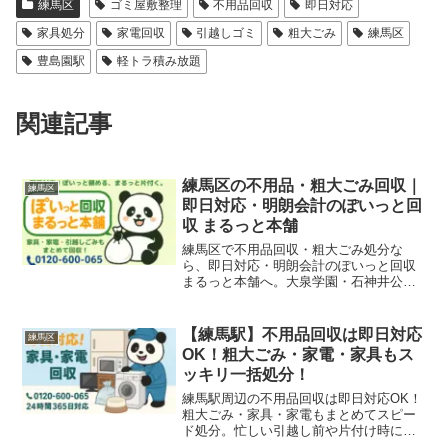
練馬区
ゴミ屋敷整理
不用品回収
即日対応
家具処分
家電回収
引越しゴミ
粗大ごみ
練馬区
豊島園駅
軽トラ積み放題
関連記事
練馬区の不用品・粗大ごみ回収｜
練馬区
即日対応・明朗会計のぽいっと回
収 まるっと本舗
練馬区で不用品回収・粗大ごみ処分な
ら、即日対応・明朗会計のぽいっと回収
まるっと本舗へ。大泉学園・石神井公
園・光が丘・富士見台・中村橋・上石神
井・下石神井・平和台など、練馬区全域
に対応。家庭ごみから店舗・オフィスの
【練馬駅】不用品回収は即日対応
練馬区
撤去まで、幅広く対応いたします。
OK！粗大ごみ・家電・家具もス
ッキリ一括処分！
練馬駅周辺の不用品回収は即日対応OK！
粗大ごみ・家具・家電もまとめてスピー
ド処分。忙しい引越し前や片付け時にも
安心してご利用いただけます。