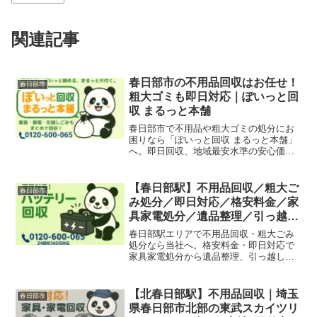
関連記事
春日部市の不用品回収はお任せ！
春日部市
粗大ゴミも即日対応｜ぽいっと回
収 まるっと本舗
春日部市で不用品や粗大ゴミの処分にお
困りなら「ぽいっと回収 まるっと本舗」
へ。即日回収、地域最安水準の安心価
格。家具や家電、バイク、園芸用品まで
幅広く対応！
【春日部駅】不用品回収／粗大ご
春日部市
み処分／即日対応／格安料金／家
具家電処分／遺品整理／引っ越し
片付け
春日部駅エリアで不用品回収・粗大ごみ
処分なら当社へ。格安料金・即日対応で
家具家電処分から遺品整理、引っ越し片
付け、店舗・オフィス不用品まで幅広く
対応しています。
【北春日部駅】不用品回収｜埼玉
春日部市
県春日部市北部の東武スカイツリ