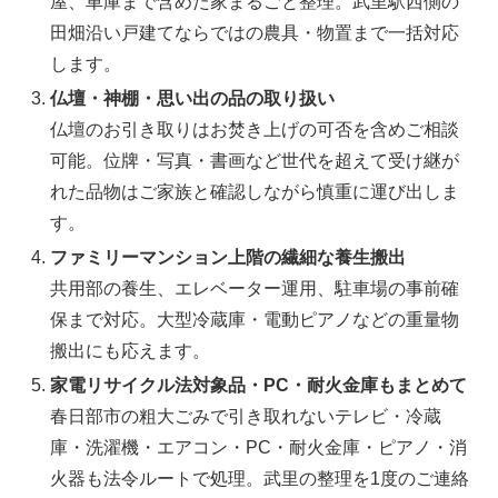
屋、車庫まで含めた家まるごと整理。武里駅西側の
田畑沿い戸建てならではの農具・物置まで一括対応
します。
仏壇・神棚・思い出の品の取り扱い
仏壇のお引き取りはお焚き上げの可否を含めご相談
可能。位牌・写真・書画など世代を超えて受け継が
れた品物はご家族と確認しながら慎重に運び出しま
す。
ファミリーマンション上階の繊細な養生搬出
共用部の養生、エレベーター運用、駐車場の事前確
保まで対応。大型冷蔵庫・電動ピアノなどの重量物
搬出にも応えます。
家電リサイクル法対象品・PC・耐火金庫もまとめて
春日部市の粗大ごみで引き取れないテレビ・冷蔵
庫・洗濯機・エアコン・PC・耐火金庫・ピアノ・消
火器も法令ルートで処理。武里の整理を1度のご連絡