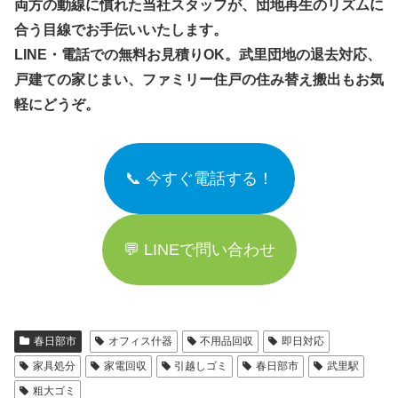
両方の動線に慣れた当社スタッフが、団地再生のリズムに
合う目線でお手伝いいたします。
LINE・電話での無料お見積りOK。武里団地の退去対応、
戸建ての家じまい、ファミリー住戸の住み替え搬出もお気
軽にどうぞ。
📞 今すぐ電話する！
💬 LINEで問い合わせ
春日部市
オフィス什器
不用品回収
即日対応
家具処分
家電回収
引越しゴミ
春日部市
武里駅
粗大ゴミ