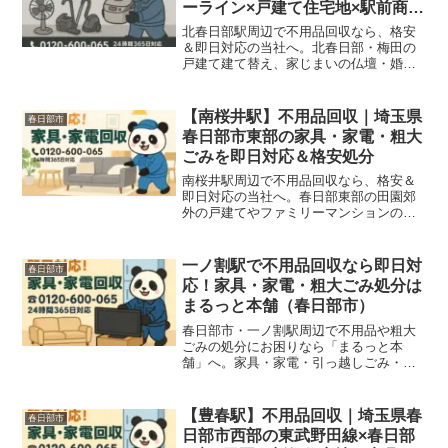
ーライン×戸建て住宅地×駅前商業
地で家具家電・粗大ごみを即日対
北春日部駅周辺で不用品回収なら、格安
応＆格安処分
＆即日対応の当社へ。北春日部・梅田の
戸建て建て替え、家じまいの仏壇・婚礼
ダンス、東武スカイツリーライン沿線フ
ァミリーマンションの住み替えで家具・
家電・粗大ごみをまるっと回収いたしま
【南桜井駅】不用品回収｜埼玉県
春日部市
す！
春日部市東部の家具・家電・粗大
ごみを即日対応＆格安処分
南桜井駅周辺で不用品回収なら、格安＆
即日対応の当社へ。春日部東部の田園郊
外の戸建てやファミリーマンションの家
具・家電・仏壇・農具・粗大ごみをまる
っと回収いたします！
一ノ割駅で不用品回収なら即日対
春日部市
応！家具・家電・粗大ごみ処分は
まるっと本舗（春日部市）
春日部市・一ノ割駅周辺で不用品や粗大
ごみの処分にお困りなら「まるっと本
舗」へ。家具・家電・引っ越しごみ・遺
品整理まで即日対応！地域密着・格安の
不用品回収サービス。
【豊春駅】不用品回収｜埼玉県春
春日部市
日部市西部の東武野田線×春日部