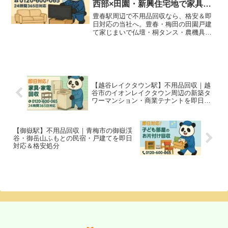
西部×田園・新興住宅地で家具家
電・粗大ごみを即日対応＆格安処
豊春駅周辺で不用品回収なら、格安＆即
分
日対応の当社へ。豊春・梅田の田園戸建
て家じまいで仏壇・桐タンス・農機具、
農家住戸の代替わりでJA倉庫品・倉庫什
器・園芸什器、新興住宅地の建て替え・
東武野田線沿線事業所の代替わりで家
具・家電・店舗什器・粗大ごみをまるっ
と回収いたします！
【越谷レイクタウン駅】不用品回収｜越
谷市のイオンレイクタウン周辺の新築タ
ワーマンション・商業テナントを即日対
応＆格安処分
【御嶽駅】不用品回収｜青梅市の御嶽渓
谷・御岳山ふもとの民宿・戸建てを即日
対応＆格安処分