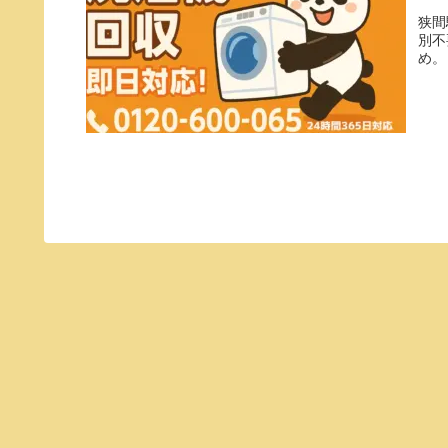
狭間
別不
め。