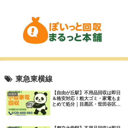
東急東横線
【自由が丘駅】不用品回収は即日
目黒区
＆格安対応！粗大ゴミ・家電もま
とめて処分｜目黒区・世田谷区対
応