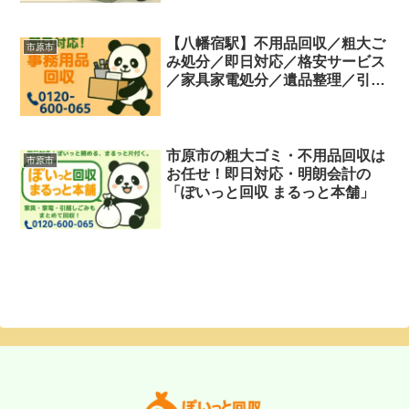
【八幡宿駅】不用品回収／粗大ご
市原市
み処分／即日対応／格安サービス
／家具家電処分／遺品整理／引っ
越し片付け
市原市の粗大ゴミ・不用品回収は
市原市
お任せ！即日対応・明朗会計の
「ぽいっと回収 まるっと本舗」