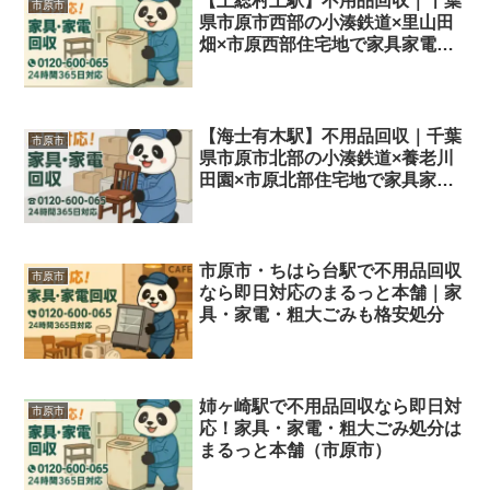
【上総村上駅】不用品回収｜千葉
市原市
県市原市西部の小湊鉄道×里山田
畑×市原西部住宅地で家具家電・
粗大ごみを即日対応＆格安処分
【海士有木駅】不用品回収｜千葉
市原市
県市原市北部の小湊鉄道×養老川
田園×市原北部住宅地で家具家
電・粗大ごみを即日対応＆格安処
分
市原市・ちはら台駅で不用品回収
市原市
なら即日対応のまるっと本舗｜家
具・家電・粗大ごみも格安処分
姉ヶ崎駅で不用品回収なら即日対
市原市
応！家具・家電・粗大ごみ処分は
まるっと本舗（市原市）