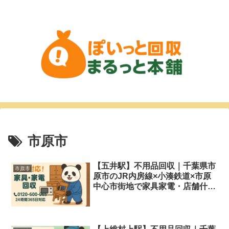
市原市
【五井駅】不用品回収｜千葉県市
市原市
原市のJR内房線×小湊鉄道×市原
中心市街地で家具家電・店舗什
器・サーバー機器を即日対応＆格
安処分