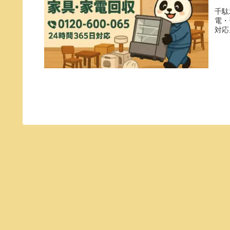
千駄
電・
対応