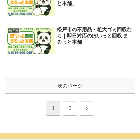
と本舗」
松戸市の不用品・粗大ゴミ回収な
松戸市
ら｜即日対応のぽいっと回収 ま
るっと本舗
次のページ
次
1
2
へ