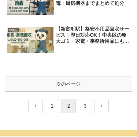
電・厨房機器までまとめて処分
【新富町駅】格安不用品回収サー
中央区
ビス｜即日対応OK！中央区の粗
大ゴミ・家電・事務所用品にも対
応
次のページ
前
次
1
2
3
へ
へ