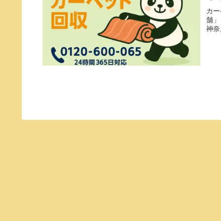
カー
舗」
神奈