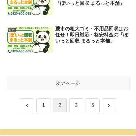
「ぽいっと回収 まるっと本舗」
蕨市の粗大ゴミ・不用品回収はお
蕨市
任せ！即日対応・格安料金の「ぽ
いっと回収 まるっと本舗」
次のページ
前
次
1
2
3
5
へ
へ