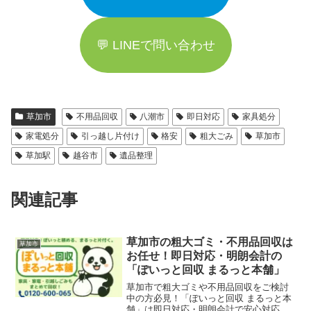
💬 LINEで問い合わせ
草加市
不用品回収
八潮市
即日対応
家具処分
家電処分
引っ越し片付け
格安
粗大ごみ
草加市
草加駅
越谷市
遺品整理
関連記事
草加市の粗大ゴミ・不用品回収は
草加市
お任せ！即日対応・明朗会計の
「ぽいっと回収 まるっと本舗」
草加市で粗大ゴミや不用品回収をご検討
中の方必見！「ぽいっと回収 まるっと本
舗」は即日対応・明朗会計で安心対応。