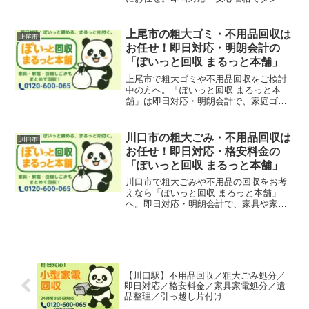
やベッド、家電なども迅速に回収。粗大
ごみの処分でお困りの方もお気軽にご相
談ください。
上尾市の粗大ゴミ・不用品回収は
上尾市
お任せ！即日対応・明朗会計の
「ぽいっと回収 まるっと本舗」
上尾市で粗大ゴミや不用品回収をご検討
中の方へ。「ぽいっと回収 まるっと本
舗」は即日対応・明朗会計で、家庭ゴ
ミ、引越し残置物、店舗什器の撤去も迅
速に対応。北上尾、原市、上尾駅周辺エ
リアも幅広くサポートしています。
川口市の粗大ごみ・不用品回収は
川口市
お任せ！即日対応・格安料金の
「ぽいっと回収 まるっと本舗」
川口市で粗大ごみや不用品の回収をお考
えなら「ぽいっと回収 まるっと本舗」
へ。即日対応・明朗会計で、家具や家電
などを迅速に回収いたします。LINEで簡
単見積もりも可能です。
【川口駅】不用品回収／粗大ごみ処分／
即日対応／格安料金／家具家電処分／遺
品整理／引っ越し片付け