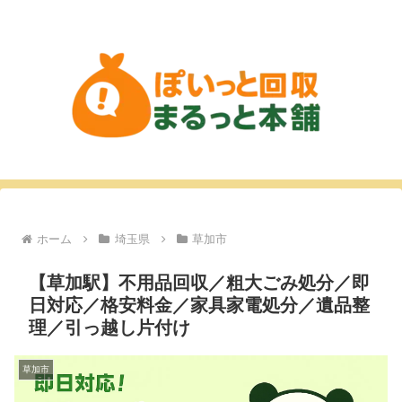
ホーム
埼玉県
草加市
【草加駅】不用品回収／粗大ごみ処分／即
日対応／格安料金／家具家電処分／遺品整
理／引っ越し片付け
草加市