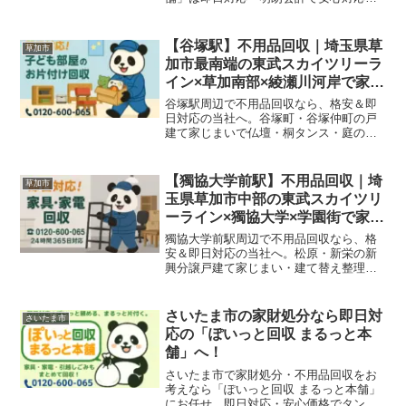
引越しゴミ、家具・家電、オフィス用品
の回収も柔軟対応。草加駅、谷塚、松原
団地、瀬崎、氷川町エリアも対応可能で
【谷塚駅】不用品回収｜埼玉県草
草加市
す。
加市最南端の東武スカイツリーラ
イン×草加南部×綾瀬川河岸で家具
家電・粗大ごみを即日対応＆格安
谷塚駅周辺で不用品回収なら、格安＆即
処分
日対応の当社へ。谷塚町・谷塚仲町の戸
建て家じまいで仏壇・桐タンス・庭の物
置、建て替え戸建てで旧式食器棚・サイ
ドボード・応接セット、駅前ローカル商
店代替わり・東武スカイツリーライン沿
【獨協大学前駅】不用品回収｜埼
草加市
線事業所の代替わりで家具・家電・店舗
玉県草加市中部の東武スカイツリ
什器・粗大ごみをまるっと回収いたしま
ーライン×獨協大学×学園街で家具
す！
家電・粗大ごみを即日対応＆格安
獨協大学前駅周辺で不用品回収なら、格
処分
安＆即日対応の当社へ。松原・新栄の新
興分譲戸建て家じまい・建て替え整理、
獨協大学関係者社宅・学生住宅の代替わ
りで単身用ベッド・冷蔵庫・寝具、駅前
ローカル商店閉店・東武スカイツリーラ
さいたま市の家財処分なら即日対
さいたま市
イン沿線事業所の代替わりで家具・家
応の「ぽいっと回収 まるっと本
電・店舗什器・粗大ごみをまるっと回収
舗」へ！
いたします！
さいたま市で家財処分・不用品回収をお
考えなら「ぽいっと回収 まるっと本舗」
にお任せ。即日対応・安心価格でタンス