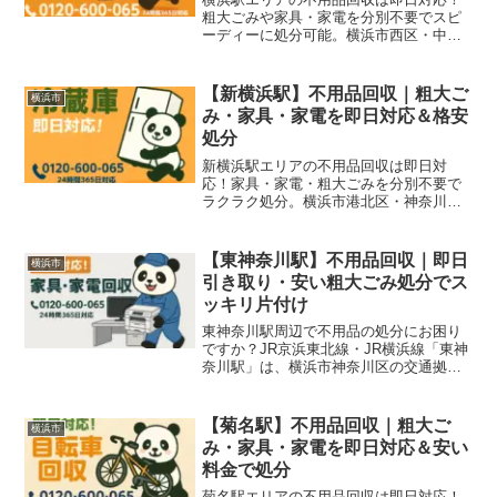
粗大ごみや家具・家電を分別不要でスピ
ーディーに処分可能。横浜市西区・中
区・神奈川区周辺の引っ越し片付けや空
き家整理にもおすすめです。
【新横浜駅】不用品回収｜粗大ご
横浜市
み・家具・家電を即日対応＆格安
処分
新横浜駅エリアの不用品回収は即日対
応！家具・家電・粗大ごみを分別不要で
ラクラク処分。横浜市港北区・神奈川区
周辺の引っ越し片付け、オフィス移転、
イベント後の片付けにもおすすめです。
【東神奈川駅】不用品回収｜即日
横浜市
引き取り・安い粗大ごみ処分でス
ッキリ片付け
東神奈川駅周辺で不用品の処分にお困り
ですか？JR京浜東北線・JR横浜線「東神
奈川駅」は、横浜市神奈川区の交通拠点
として2路線が交わる利便性の高い駅で
す。横浜駅から1駅という好立地で、単身
者・ファミリー向けマンションが多く立
【菊名駅】不用品回収｜粗大ご
横浜市
ち並ぶ一方、京浜工...
み・家具・家電を即日対応＆安い
料金で処分
菊名駅エリアの不用品回収は即日対応！