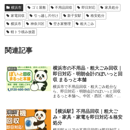
横浜市
ゴミ屋敷
不用品回収
即日対応
家具処分
家電回収
引っ越し片付け
新子安駅
格安処分
横浜市
神奈川区
空き家整理
粗大ごみ
軽トラ積み放題
関連記事
横浜市の不用品・粗大ごみ回収｜
横浜市
即日対応・明朗会計のぽいっと回
収 まるっと本舗
横浜市で不用品回収・粗大ごみ処分な
ら、即日対応・明朗会計のぽいっと回収
まるっと本舗へ。中区・西区・南区・港
北区・港南区・保土ケ谷区・緑区・瀬谷
区・磯子区・都筑区・栄区・旭区・戸塚
区・金沢区・青葉区・鶴見区など、横浜
【横浜駅】不用品回収｜粗大ご
横浜市
市全域に対応。家庭ごみから店舗・オフ
み・家具・家電を即日対応＆格安
ィスの撤去まで、幅広く対応いたしま
処分
す。
横浜駅エリアの不用品回収は即日対応！