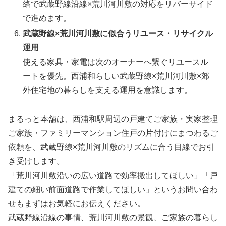
絡で武蔵野線沿線×荒川河川敷の対応をリバーサイド
で進めます。
武蔵野線×荒川河川敷に似合うリユース・リサイクル
運用
使える家具・家電は次のオーナーへ繋ぐリユースル
ートを優先。西浦和らしい武蔵野線×荒川河川敷×郊
外住宅地の暮らしを支える運用を意識します。
まるっと本舗は、西浦和駅周辺の戸建てご家族・実家整理
ご家族・ファミリーマンション住戸の片付けにまつわるご
依頼を、武蔵野線×荒川河川敷のリズムに合う目線でお引
き受けします。
「荒川河川敷沿いの広い道路で効率搬出してほしい」「戸
建ての細い前面道路で作業してほしい」というお問い合わ
せもまずはお気軽にお伝えください。
武蔵野線沿線の事情、荒川河川敷の景観、ご家族の暮らし