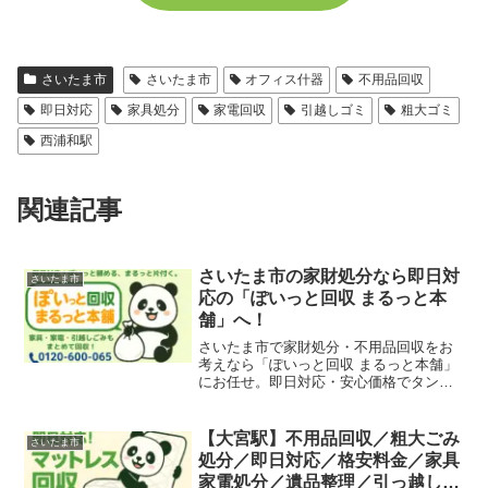
さいたま市
さいたま市
オフィス什器
不用品回収
即日対応
家具処分
家電回収
引越しゴミ
粗大ゴミ
西浦和駅
関連記事
さいたま市の家財処分なら即日対
さいたま市
応の「ぽいっと回収 まるっと本
舗」へ！
さいたま市で家財処分・不用品回収をお
考えなら「ぽいっと回収 まるっと本舗」
にお任せ。即日対応・安心価格でタンス
やベッド、家電なども迅速に回収。粗大
ごみの処分でお困りの方もお気軽にご相
談ください。
【大宮駅】不用品回収／粗大ごみ
さいたま市
処分／即日対応／格安料金／家具
家電処分／遺品整理／引っ越し片