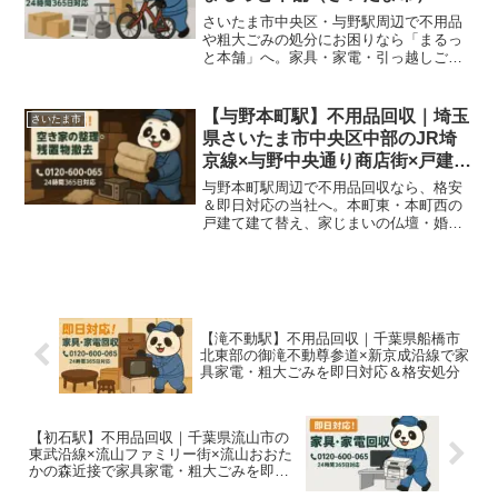
さいたま市中央区・与野駅周辺で不用品
や粗大ごみの処分にお困りなら「まるっ
と本舗」へ。家具・家電・引っ越しご
み・遺品整理など即日対応！地域密着の
格安不用品回収サービスです。
【与野本町駅】不用品回収｜埼玉
さいたま市
県さいたま市中央区中部のJR埼
京線×与野中央通り商店街×戸建て
住宅地で家具家電・店舗什器を即
与野本町駅周辺で不用品回収なら、格安
日対応＆格安処分
＆即日対応の当社へ。本町東・本町西の
戸建て建て替え、家じまいの仏壇・婚礼
ダンス、与野中央通り商店街・駅前マン
ションの代替わり・住み替えで家具・家
電・店舗什器・粗大ごみをまるっと回収
いたします！
【滝不動駅】不用品回収｜千葉県船橋市
北東部の御滝不動尊参道×新京成沿線で家
具家電・粗大ごみを即日対応＆格安処分
【初石駅】不用品回収｜千葉県流山市の
東武沿線×流山ファミリー街×流山おおた
かの森近接で家具家電・粗大ごみを即日
対応＆格安処分