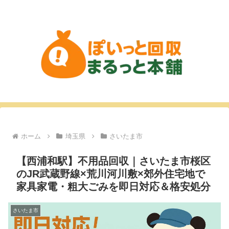
ホーム
埼玉県
さいたま市
【西浦和駅】不用品回収｜さいたま市桜区
のJR武蔵野線×荒川河川敷×郊外住宅地で
家具家電・粗大ごみを即日対応＆格安処分
さいたま市