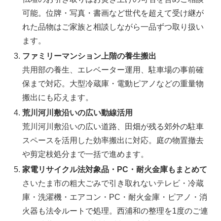
可能。位牌・写真・書画など世代を超えて受け継が
れた品物はご家族と相談しながら一品ずつ取り扱い
ます。
ファミリーマンション上階の養生搬出
共用部の養生、エレベーター運用、駐車場の事前確
保まで対応。大型冷蔵庫・電動ピアノなどの重量物
搬出にも応えます。
荒川河川敷沿いの広い動線活用
荒川河川敷沿いの広い道路、田畑が残る郊外の駐車
スペースを活用した効率搬出に対応。庭の物置撤去
や剪定枝処分まで一括で進めます。
家電リサイクル法対象品・PC・耐火金庫もまとめて
さいたま市の粗大ごみで引き取れないテレビ・冷蔵
庫・洗濯機・エアコン・PC・耐火金庫・ピアノ・消
火器も法令ルートで処理。西浦和の整理を1度のご連