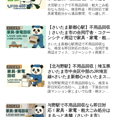
付け
大宮駅エリアで不用品回収・粗大ごみ処
分なら当社へ。格安料金・即日対応で家
具家電処分から遺品整理、引っ越し片付
け、オフィス不用品まで幅広く対応して
います。
【さいたま新都心駅】不用品回収
さいたま市
｜さいたま市の合同庁舎・コクー
ンシティ周辺で家具・家電・粗大
ごみを即日対応＆格安処分
さいたま新都心駅周辺で不用品回収な
ら、格安＆即日対応の当社へ。合同庁舎
周辺オフィス、コクーンシティ商業テナ
ント、新都心タワーマンションの家具・
家電・粗大ごみをまるっと回収いたしま
す！
【北与野駅】不用品回収｜埼玉県
さいたま市
さいたま市中央区中部のJR埼京
線×さいたま新都心×さいたまスー
パーアリーナ近接で家具家電・粗
北与野駅周辺で不用品回収なら、格安＆
大ごみを即日対応＆格安処分
即日対応の当社へ。上落合・下落合の分
譲マンション家じまいで仏壇・桐タン
ス、新興タワーマンションの住み替えで
大型家電・電動ベッド・収納家具、コク
ーンシティ商業施設店舗閉店・JR埼京線
与野駅で不用品回収なら即日対
さいたま市
沿線事業所の代替わりで家具・家電・店
応！家具・家電・粗大ごみ処分は
舗什器・粗大ごみをまるっと回収いたし
まるっと本舗（さいたま市）
ます！