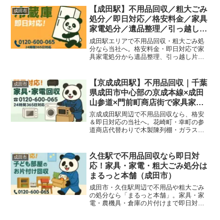
【成田駅】不用品回収／粗大ごみ
成田市
処分／即日対応／格安料金／家具
家電処分／遺品整理／引っ越し片
付け
成田駅エリアで不用品回収・粗大ごみ処
分なら当社へ。格安料金・即日対応で家
具家電処分から遺品整理、引っ越し片付
け、オフィス不用品まで幅広く対応して
います。
【京成成田駅】不用品回収｜千葉
成田市
県成田市中心部の京成本線×成田
山参道×門前町商店街で家具家
電・粗大ごみを即日対応＆格安処
京成成田駅周辺で不用品回収なら、格安
分
＆即日対応の当社へ。花崎町・幸町の参
道商店代替わりで木製陳列棚・ガラスケ
ース・冷蔵ショーケース、戸建ての家じ
まいで仏壇・桐タンス・伝統意匠の建
具、老舗旅館代替わり・京成本線沿線事
久住駅で不用品回収なら即日対
成田市
業所の代替わりで家具・家電・店舗什
応！家具・家電・粗大ごみ処分は
器・粗大ごみをまるっと回収いたしま
まるっと本舗（成田市）
す！
成田市・久住駅周辺で不用品や粗大ごみ
の処分なら「まるっと本舗」。家具・家
電・農機具・倉庫の片付けまで即日対
応！久住・滑河・三里塚エリアも出張無
料。