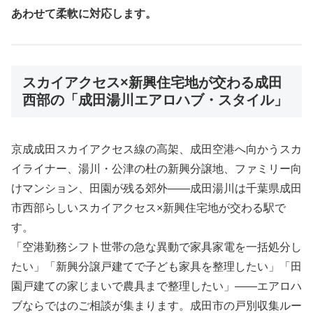
あわせて柔軟に対応します。
スカイアクセス×新興住宅地が交わる成田
西部の「成田湯川エアロハブ・スタイル」
京成成田スカイアクセス線の高架、成田空港へ向かうスカ
イライナー、湯川・公津の杜の新興分譲地、ファミリー向
けマンション、田園が残る郊外――成田湯川は千葉県成田
市西部らしいスカイアクセス×新興住宅地が交わる駅で
す。
「空港勤務シフト世帯の急な異動で家具家電を一括処分し
たい」「新興分譲戸建てで子ども家具を整理したい」「田
園戸建ての家じまいで農具まで整理したい」――エアロハ
ブならではのご相談が集まります。成田市の戸別収集ルー