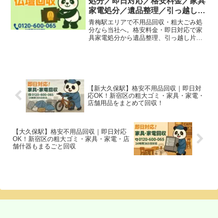
処分／即日対応／格安料金／家具
家電処分／遺品整理／引っ越し片
付け
青梅駅エリアで不用品回収・粗大ごみ処
分なら当社へ。格安料金・即日対応で家
具家電処分から遺品整理、引っ越し片付
け、店舗やオフィス不用品まで幅広く対
応しています。
【新大久保駅】格安不用品回収｜即日対
応OK！新宿区の粗大ゴミ・家具・家電・
店舗用品をまとめて回収！
【大久保駅】格安不用品回収｜即日対応
OK！新宿区の粗大ゴミ・家具・家電・店
舗什器もまるごと回収