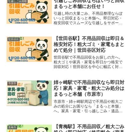
引越しごみ回収ならぽいっと回収
引越しごみ回収
まるっと本舗にお任せ！
引越し時の大量ごみ、不用品整理ならぽ
いっと回収まるっと本舗へ。即日対応・
格安回収でスムーズな引越しをサポー
ト！仕分け不要、まとめて回収可能で
す。
【世田谷駅】不用品回収は即日＆
世田谷区
格安対応！粗大ゴミ・家電もまと
めて処分｜世田谷区対応
世田谷駅で不用品回収をお探しの方へ。
粗大ゴミや家具・家電を即日かつ格安で
回収対応！世田谷区を中心に幅広く対
応。無料見積もり受付中！
姉ヶ崎駅で不用品回収なら即日対
市原市
応！家具・家電・粗大ごみ処分は
まるっと本舗（市原市）
市原市・姉ヶ崎駅周辺で不用品や粗大ご
みの処分にお困りなら「まるっと本舗」
へ。家具・家電・引っ越しごみ・遺品整
理・事業ゴミまで即日対応！地域密着・
格安の不用品回収サービスです。
【青梅駅】不用品回収／粗大ごみ
青梅市