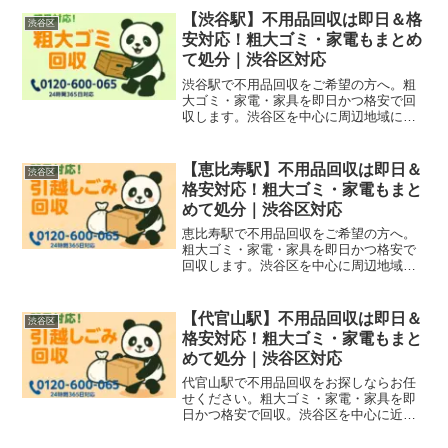
庭ごみから飲食店・美容室・オフィス撤
【渋谷駅】不用品回収は即日＆格
渋谷区
去にも柔軟対応！
安対応！粗大ゴミ・家電もまとめ
て処分｜渋谷区対応
渋谷駅で不用品回収をご希望の方へ。粗
大ゴミ・家電・家具を即日かつ格安で回
収します。渋谷区を中心に周辺地域にも
対応！無料見積もり受付中。
【恵比寿駅】不用品回収は即日＆
渋谷区
格安対応！粗大ゴミ・家電もまと
めて処分｜渋谷区対応
恵比寿駅で不用品回収をご希望の方へ。
粗大ゴミ・家電・家具を即日かつ格安で
回収します。渋谷区を中心に周辺地域に
も対応！無料見積もり受付中。
【代官山駅】不用品回収は即日＆
渋谷区
格安対応！粗大ゴミ・家電もまと
めて処分｜渋谷区対応
代官山駅で不用品回収をお探しならお任
せください。粗大ゴミ・家電・家具を即
日かつ格安で回収。渋谷区を中心に近隣
エリアにも対応！無料見積もり受付中。