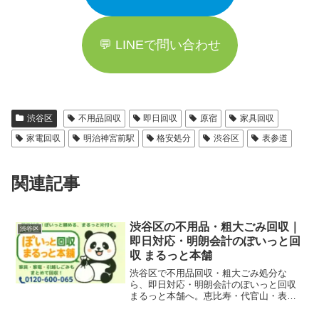
💬 LINEで問い合わせ
渋谷区
不用品回収
即日回収
原宿
家具回収
家電回収
明治神宮前駅
格安処分
渋谷区
表参道
関連記事
渋谷区の不用品・粗大ごみ回収｜
渋谷区
即日対応・明朗会計のぽいっと回
収 まるっと本舗
渋谷区で不用品回収・粗大ごみ処分な
ら、即日対応・明朗会計のぽいっと回収
まるっと本舗へ。恵比寿・代官山・表参
道・原宿・代々木・広尾・千駄ヶ谷・笹
塚・幡ヶ谷など、渋谷区全域に対応。家