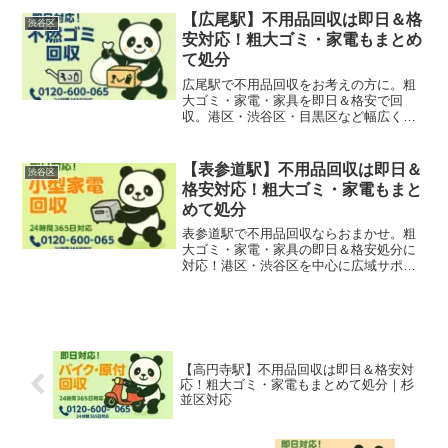
【広尾駅】不用品回収は即日＆格
渋谷区
安対応！粗大ゴミ・家電もまとめ
て処分
広尾駅で不用品回収をお考えの方に。粗
大ゴミ・家電・家具を即日＆格安で回
収。港区・渋谷区・目黒区など幅広く対
応！無料見積もり受付中。
【表参道駅】不用品回収は即日＆
渋谷区
格安対応！粗大ゴミ・家電もまと
めて処分
表参道駅で不用品回収ならおまかせ。粗
大ゴミ・家電・家具の即日＆格安処分に
対応！港区・渋谷区を中心に広域サポー
ト。無料見積もり受付中。
【高円寺駅】不用品回収は即日＆格安対
応！粗大ゴミ・家電もまとめて処分｜杉
並区対応