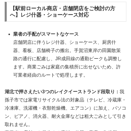
【駅前ローカル商店・店舗閉店をご検討の方
へ】レジ什器・ショーケース対応
業者の手配がスマートなケース
店舗閉店に伴うレジ什器、ショーケース、厨房什
器、看板、店舗椅子の搬出。手賀沼東岸の田園散策
路の通行に配慮し、JR成田線の通勤ピークも調整し
ます。商業ごみは家庭の集積所に出せないため、許
可業者経由のルートで処理します。
湖北で押さえたい3つのレイクイーストランド段取り：
我
孫子市では家電リサイクル法の対象品（テレビ、冷蔵庫・
冷凍庫、洗濯機・衣類乾燥機、エアコン）に加え、パソコ
ン、ピアノ、消火器、耐火金庫などは粗大ごみとして引き
取れません。