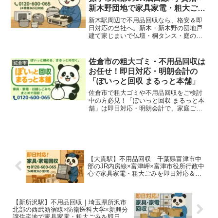
と回収いたします！
新木野団地で家具家電・粗大ごみ
を即日対応＆格安処分
新木駅周辺で不用品回収なら、格安＆即
日対応の当社へ。新木・新木野の団地戸
建て家じまいで仏壇・桐タンス・庭の物
置、建て替え戸建てで旧式食器棚・サイ
ドボード・応接セット、駅前ローカル商
店代替わり・JR成田線沿線事業所の代替
佐倉市の粗大ゴミ・不用品回収は
佐倉市
わりで家具・家電・店舗什器・粗大ごみ
お任せ！即日対応・明朗会計の
をまるっと回収いたします！
「ぽいっと回収 まるっと本舗」
佐倉市で粗大ゴミや不用品回収をご検討
中の方必見！「ぽいっと回収 まるっと本
舗」は即日対応・明朗会計で、家庭ご
み、引越しゴミ、事務所・店舗の回収も
対応可能。臼井、ユーカリが丘、志津、
佐倉駅エリアもサポートしています。
【大貫駅】不用品回収｜千葉県富津市中
部のJR内房線×富津岬×富津市役所行政中
心で家具家電・粗大ごみを即日対応＆格
安処分
【新所沢駅】不用品回収｜埼玉県所沢市
北部の西武新宿線×防衛医科大学×新興分
譲住宅地で家具家電・粗大ごみを即日対