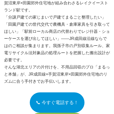
賀沼東岸×田園郊外住宅地が組み合わさるレイクイースト
ランド駅です。
「分譲戸建ての家じまいで戸建てまるごと整理したい」
「田園戸建ての世代交代で農機具・倉庫家具を引き取って
ほしい」「駅前ローカル商店の代替わりでレジ什器・ショ
ーケースを運び出してほしい」――JR成田線沿線ならで
はのご相談が集まります。我孫子市の戸別収集ルール、家
電リサイクル法対象品の処理ルートを把握した搬出設計が
必要です。
そんな湖北エリアの片付けを、不用品回収のプロ「まるっ
と本舗」が、JR成田線×手賀沼東岸×田園郊外住宅地のリ
ズムに合う手付きでお手伝いします。
📞 今すぐ電話する！