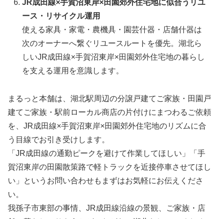
JR成田線×手賀沼東岸×田園郊外住宅地に似合うリユ
ース・リサイクル運用
使える家具・家電・農機具・園芸什器・店舗什器は
次のオーナーへ繋ぐリユースルートを優先。湖北ら
しいJR成田線×手賀沼東岸×田園郊外住宅地の暮らし
を支える運用を意識します。
まるっと本舗は、湖北駅周辺の分譲戸建てご家族・田園戸
建てご家族・駅前ローカル商店の片付けにまつわるご依頼
を、JR成田線×手賀沼東岸×田園郊外住宅地のリズムに合
う目線でお引き受けします。
「JR成田線の通勤ピークを避けて作業してほしい」「手
賀沼東岸の田園散策路で軽トラックを近接停車させてほし
い」というお問い合わせもまずはお気軽にお伝えくださ
い。
我孫子市東部の事情、JR成田線沿線の景観、ご家族・店