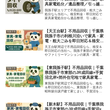
具家電処分／遺品整理／引っ越し
片付け
我孫子駅エリアで不用品回収・粗大ごみ
処分なら当社へ。格安料金・即日対応で
家具家電処分から遺品整理、引っ越し片
付け、オフィス不用品まで幅広く対応し
ています。
【天王台駅】不用品回収｜千葉県
我孫子市
我孫子市の利根川沿いで家具・家
電・粗大ごみを即日対応＆格安処
分
天王台駅周辺で不用品回収なら、格安＆
即日対応の当社へ。我孫子東部の戸建て
やファミリーマンションの家具・家電・
仏壇・粗大ごみをまるっと回収いたしま
す！
【東我孫子駅】不用品回収｜千葉
我孫子市
県我孫子市東部のJR成田線×手賀
沼北岸×郊外住宅地で家具家電・
粗大ごみを即日対応＆格安処分
東我孫子駅周辺で不用品回収なら、格安
＆即日対応の当社へ。東我孫子・並木の
昭和築分譲戸建て家じまい、手賀沼を見
下ろす別荘の代替わりでテラス家具・籐
家具・釣り道具、駅前ローカル商店閉
店・JR成田線沿線事業所の代替わりで家
【新木駅】不用品回収｜千葉県我
我孫子市
具・家電・店舗什器・粗大ごみをまるっ
孫子市東部のJR成田線×手賀沼×