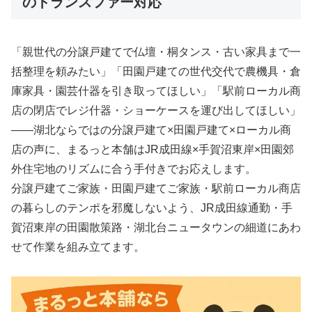
のトランスファー対応
「親世代の分譲戸建てで仏壇・桐タンス・古い家具まで一
括整理を頼みたい」「田園戸建ての世代交代で農機具・倉
庫家具・園芸什器を引き取ってほしい」「駅前ローカル商
店の閉店でレジ什器・ショーケースを運び出してほしい」
――湖北ならではの分譲戸建て×田園戸建て×ローカル商
店の声に、まるっと本舗はJR成田線×手賀沼東岸×田園郊
外住宅地のリズムに合う手付きでお応えします。
分譲戸建てご家族・田園戸建てご家族・駅前ローカル商店
の暮らしのテンポを邪魔しないよう、JR成田線通勤・手
賀沼東岸の田園散策路・湖北台ニュータウンの細道にあわ
せて作業を組み立てます。