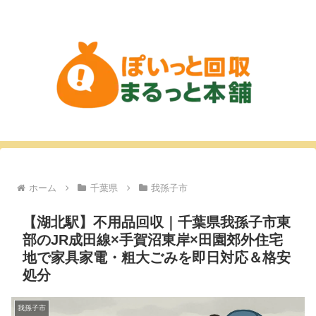
ホーム
千葉県
我孫子市
【湖北駅】不用品回収｜千葉県我孫子市東
部のJR成田線×手賀沼東岸×田園郊外住宅
地で家具家電・粗大ごみを即日対応＆格安
処分
我孫子市