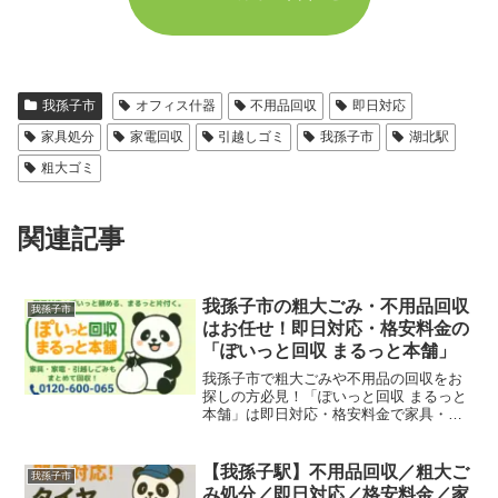
我孫子市
オフィス什器
不用品回収
即日対応
家具処分
家電回収
引越しゴミ
我孫子市
湖北駅
粗大ゴミ
関連記事
我孫子市の粗大ごみ・不用品回収
我孫子市
はお任せ！即日対応・格安料金の
「ぽいっと回収 まるっと本舗」
我孫子市で粗大ごみや不用品の回収をお
探しの方必見！「ぽいっと回収 まるっと
本舗」は即日対応・格安料金で家具・家
電・ごみ類をスピード回収します。
【我孫子駅】不用品回収／粗大ご
我孫子市
み処分／即日対応／格安料金／家