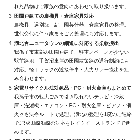
れた品物はご家族の意向にあわせて取り扱います。
田園戸建ての農機具・倉庫家具対応
農機具、選別籠、薪、園芸什器、倉庫家具の整理。
世代交代に伴う家まるごと整理にも対応します。
湖北台ニュータウンの細道に対応する柔軟搬出
我孫子市東部の田園戸建て、駐車スペースが少ない
駅前路地、手賀沼東岸の田園散策路の通行制約にも
対応。軽トラックの近接停車・人力リレー搬出を組
み合わせます。
家電リサイクル法対象品・PC・耐火金庫もまとめて
我孫子市の粗大ごみで引き取れないテレビ・冷蔵
庫・洗濯機・エアコン・PC・耐火金庫・ピアノ・消
火器も法令ルートで処理。湖北の整理を1度のご連絡
でJR成田線沿線の対応をレイクイーストランドで進
めます。