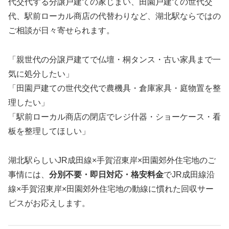
代交代する分譲戸建ての家じまい、田園戸建ての世代交
代、駅前ローカル商店の代替わりなど、湖北駅ならではの
ご相談が日々寄せられます。
「親世代の分譲戸建てで仏壇・桐タンス・古い家具まで一
気に処分したい」
「田園戸建ての世代交代で農機具・倉庫家具・庭物置を整
理したい」
「駅前ローカル商店の閉店でレジ什器・ショーケース・看
板を整理してほしい」
湖北駅らしいJR成田線×手賀沼東岸×田園郊外住宅地のご
事情には、
分別不要・即日対応・格安料金
でJR成田線沿
線×手賀沼東岸×田園郊外住宅地の動線に慣れた回収サー
ビスがお応えします。