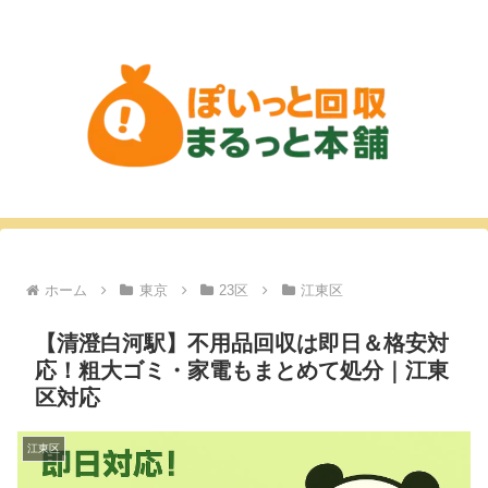
ホーム
東京
23区
江東区
【清澄白河駅】不用品回収は即日＆格安対
応！粗大ゴミ・家電もまとめて処分｜江東
区対応
江東区