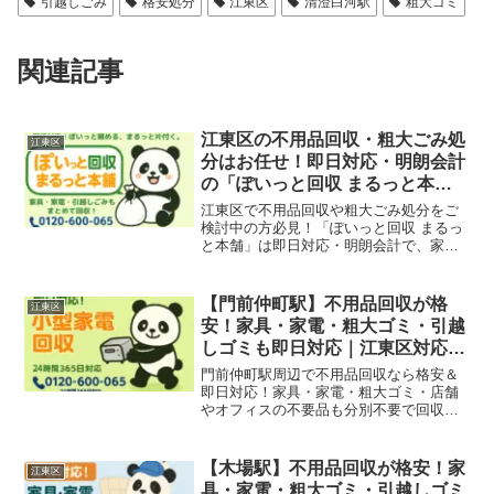
引越しごみ
格安処分
江東区
清澄白河駅
粗大ゴミ
関連記事
江東区の不用品回収・粗大ごみ処
江東区
分はお任せ！即日対応・明朗会計
の「ぽいっと回収 まるっと本
舗」
江東区で不用品回収や粗大ごみ処分をご
検討中の方必見！「ぽいっと回収 まるっ
と本舗」は即日対応・明朗会計で、家庭
ごみ、引越しごみ、店舗・オフィスの什
器撤去も迅速に回収いたします。豊洲・
門前仲町・亀戸・清澄白河エリアも対応
【門前仲町駅】不用品回収が格
江東区
可能です。
安！家具・家電・粗大ゴミ・引越
しゴミも即日対応｜江東区対応エ
リア
門前仲町駅周辺で不用品回収なら格安＆
即日対応！家具・家電・粗大ゴミ・店舗
やオフィスの不要品も分別不要で回収。
江東区全域対応！
【木場駅】不用品回収が格安！家
江東区
具・家電・粗大ゴミ・引越しゴミ