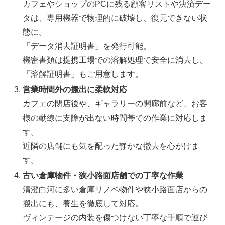
カフェやショップのPCに残る顧客リストや決済デー
タは、専用機器で物理的に破壊し、復元できない状
態に。
「データ消去証明書」を発行可能。
機密書類は提携工場での溶解処理で安全に消去し、
「溶解証明書」もご用意します。
営業時間外の搬出に柔軟対応
カフェの閉店後や、ギャラリーの開廊前など、お客
様の動線に支障が出ない時間帯での作業に対応しま
す。
近隣の店舗にも気を配った静かな撤去を心がけま
す。
古い倉庫物件・狭小路面店舗での丁寧な作業
清澄白河に多い倉庫リノベ物件や狭小路面店からの
搬出にも、養生を徹底して対応。
ヴィンテージの内装を傷つけない丁寧な手順で運び