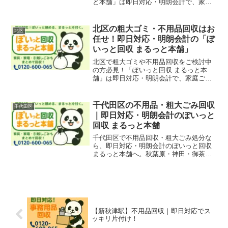
と本舗」は即日対応・明朗会計で、家庭
ごみ、引越しごみ、店舗・オフィスの什
器撤去も迅速に回収いたします。中野・
東中野・新井薬師前エリアも対応可能で
北区の粗大ゴミ・不用品回収はお
北区
す。
任せ！即日対応・明朗会計の「ぽ
いっと回収 まるっと本舗」
北区で粗大ゴミや不用品回収をご検討中
の方必見！「ぽいっと回収 まるっと本
舗」は即日対応・明朗会計で、家庭ご
み、引越しごみ、店舗・オフィスの什器
撤去も迅速に回収いたします。赤羽・王
子・田端・十条エリアも対応可能です。
千代田区の不用品・粗大ごみ回収
千代田区
｜即日対応・明朗会計のぽいっと
回収 まるっと本舗
千代田区で不用品回収・粗大ごみ処分な
ら、即日対応・明朗会計のぽいっと回収
まるっと本舗へ。秋葉原・神田・御茶ノ
水・飯田橋・九段下・大手町・丸の内・
永田町・有楽町など、千代田区全域に対
応。家庭ごみから店舗・オフィスの撤去
まで、幅広く対応いたします。
【新秋津駅】不用品回収｜即日対応でス
ッキリ片付け！