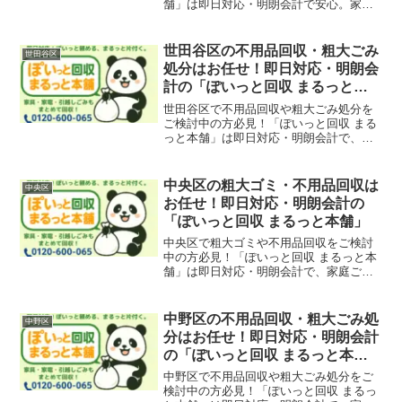
舗」は即日対応・明朗会計で安心。家
具・家電・引越しごみ・遺品整理まで幅
広く対応。竹丘・中清戸・松山・元町エ
リアもお任せください。
世田谷区の不用品回収・粗大ごみ
世田谷区
処分はお任せ！即日対応・明朗会
計の「ぽいっと回収 まるっと本
舗」
世田谷区で不用品回収や粗大ごみ処分を
ご検討中の方必見！「ぽいっと回収 まる
っと本舗」は即日対応・明朗会計で、家
庭ごみ、引越しごみ、店舗・オフィスの
什器撤去も迅速に回収いたします。三軒
茶屋・下北沢・経堂・用賀エリアも対応
中央区の粗大ゴミ・不用品回収は
中央区
可能です。
お任せ！即日対応・明朗会計の
「ぽいっと回収 まるっと本舗」
中央区で粗大ゴミや不用品回収をご検討
中の方必見！「ぽいっと回収 まるっと本
舗」は即日対応・明朗会計で、家庭ご
み、引越しごみ、店舗・オフィスの什器
撤去も迅速に回収いたします。銀座・築
地・日本橋・月島エリアも対応可能で
中野区の不用品回収・粗大ごみ処
中野区
す。
分はお任せ！即日対応・明朗会計
の「ぽいっと回収 まるっと本
舗」
中野区で不用品回収や粗大ごみ処分をご
検討中の方必見！「ぽいっと回収 まるっ