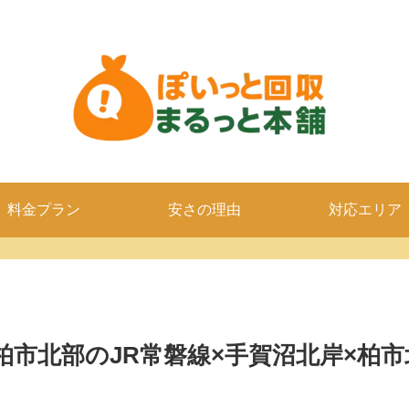
料金プラン
安さの理由
対応エリア
柏市北部のJR常磐線×手賀沼北岸×柏