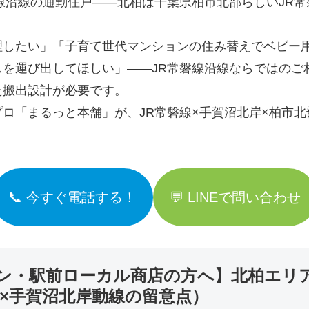
線沿線の通勤住戸――北柏は千葉県柏市北部らしいJR常
理したい」「子育て世代マンションの住み替えでベビー
を運び出してほしい」――JR常磐線沿線ならではのご
た搬出設計が必要です。
ロ「まるっと本舗」が、JR常磐線×手賀沼北岸×柏市
📞 今すぐ電話する！
💬 LINEで問い合わせ
ン・駅前ローカル商店の方へ】北柏エリ
×手賀沼北岸動線の留意点）