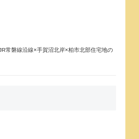
JR常磐線沿線×手賀沼北岸×柏市北部住宅地の