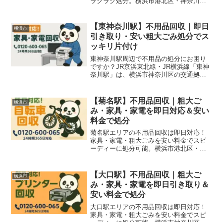
ラクラク処分。横浜市港北区・神奈川区
周辺の引っ越し片付け、オフィス移転、
イベント後の片付けにもおすすめです。
【東神奈川駅】不用品回収｜即日
横浜市
引き取り・安い粗大ごみ処分でス
ッキリ片付け
東神奈川駅周辺で不用品の処分にお困り
ですか？JR京浜東北線・JR横浜線「東神
奈川駅」は、横浜市神奈川区の交通拠点
として2路線が交わる利便性の高い駅で
す。横浜駅から1駅という好立地で、単身
者・ファミリー向けマンションが多く立
【菊名駅】不用品回収｜粗大ご
横浜市
ち並ぶ一方、京浜工...
み・家具・家電を即日対応＆安い
料金で処分
菊名駅エリアの不用品回収は即日対応！
家具・家電・粗大ごみを安い料金でスピ
ーディーに処分可能。横浜市港北区・神
奈川区周辺の引っ越し片付けや空き家整
理にもおすすめです。
【大口駅】不用品回収｜粗大ご
横浜市
み・家具・家電を即日引き取り＆
安い料金で処分
大口駅エリアの不用品回収は即日対応！
家具・家電・粗大ごみを安い料金でスピ