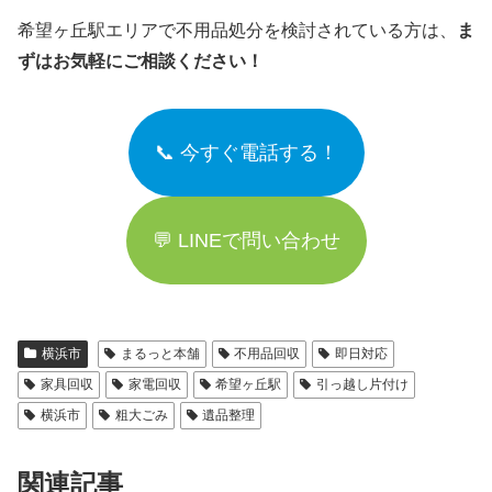
希望ヶ丘駅エリアで不用品処分を検討されている方は、
ま
ずはお気軽にご相談ください！
📞 今すぐ電話する！
💬 LINEで問い合わせ
横浜市
まるっと本舗
不用品回収
即日対応
家具回収
家電回収
希望ヶ丘駅
引っ越し片付け
横浜市
粗大ごみ
遺品整理
関連記事