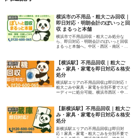
横浜市の不用品・粗大ごみ回収｜
横浜市
即日対応・明朗会計のぽいっと回
収 まるっと本舗
横浜市で不用品回収・粗大ごみ処分な
ら、即日対応・明朗会計のぽいっと回収
まるっと本舗へ。中区・西区・南区・港
北区・港南区・保土ケ谷区・緑区・瀬谷
区・磯子区・都筑区・栄区・旭区・戸塚
区・金沢区・青葉区・鶴見区など、横浜
【横浜駅】不用品回収｜粗大ご
横浜市
市全域に対応。家庭ごみから店舗・オフ
み・家具・家電を即日対応＆格安
ィスの撤去まで、幅広く対応いたしま
処分
す。
横浜駅エリアの不用品回収は即日対応！
粗大ごみや家具・家電を分別不要でスピ
ーディーに処分可能。横浜市西区・中
区・神奈川区周辺の引っ越し片付けや空
き家整理にもおすすめです。
【新横浜駅】不用品回収｜粗大ご
横浜市
み・家具・家電を即日対応＆格安
処分
新横浜駅エリアの不用品回収は即日対
応！家具・家電・粗大ごみを分別不要で