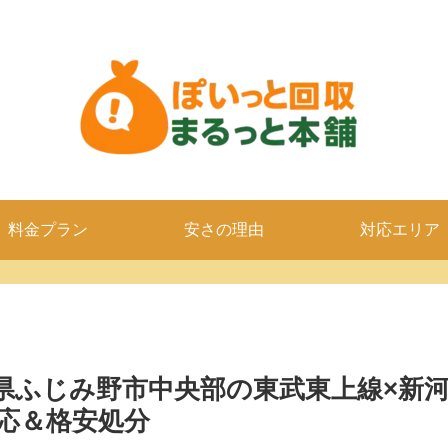
料金プラン
安さの理由
対応エリア
県ふじみ野市中央部の東武東上線×新
応＆格安処分