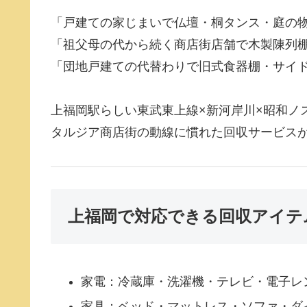
「戸建ての家じまいで仏壇・桐タンス・庭の
「祖父母の代から続く商店街店舗で木製陳列
「団地戸建ての代替わりで旧式食器棚・サイ
上福岡駅らしい東武東上線×新河岸川×昭和ノ
タルジア商店街の動線に慣れた回収サービス
上福岡で対応できる回収アイテ
家電：冷蔵庫・洗濯機・テレビ・電子レ
家具：ベッド・マットレス・ソファ・ダ