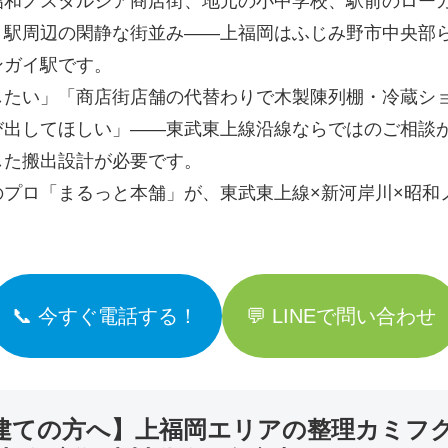
昭和ノスタルジア商店街、地元の小中学校、駅前のロー
駅周辺の閑静な街並み――上福岡はふじみ野市中央部ら
ンガイ駅です。
したい」「商店街店舗の代替わりで木製陳列棚・冷蔵シ
び出してほしい」――東武東上線沿線ならではのご相談
した搬出設計が必要です。
プロ「まるっと本舗」が、東武東上線×新河岸川×昭和
📞 今すぐ電話する！
💬 LINEで問い合わせ
建ての方へ】上福岡エリアの整理カミフ