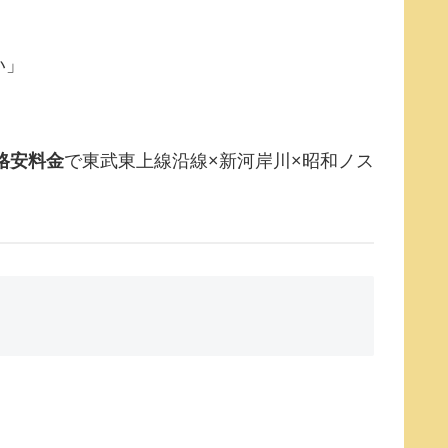
い」
格安料金
で東武東上線沿線×新河岸川×昭和ノス