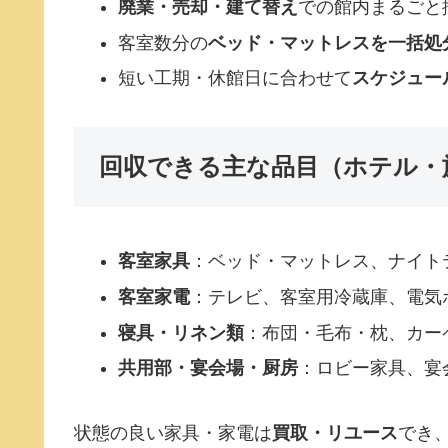
廃業・売却・建て替え
での館内まるごと
客室数分の
ベッド・マットレスを一括処
短い工期・休館日に合わせて
スケジュー
回収できる主な品目（ホテル・
客室家具
：ベッド・マットレス、ナイト
客室家電
：テレビ、客室用冷蔵庫、電気
寝具・リネン類
：布団・毛布・枕、カー
共用部・宴会場・厨房
：ロビー家具、宴
状態の良い家具・家電は
買取・リユース
でき