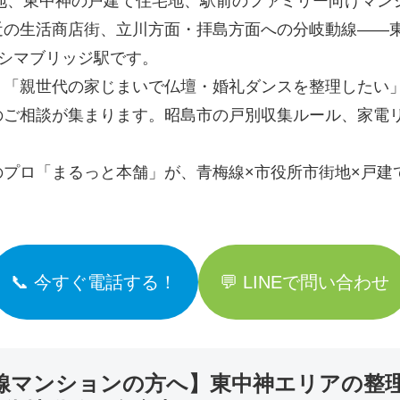
地、東中神の戸建て住宅地、駅前のファミリー向けマン
近の生活商店街、立川方面・拝島方面への分岐動線――
シマブリッジ駅です。
」「親世代の家じまいで仏壇・婚礼ダンスを整理したい
のご相談が集まります。昭島市の戸別収集ルール、家電
プロ「まるっと本舗」が、青梅線×市役所市街地×戸建
📞 今すぐ電話する！
💬 LINEで問い合わせ
線マンションの方へ】東中神エリアの整