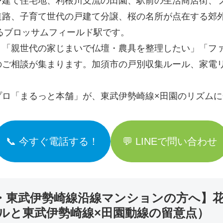
戸建て住宅地、利根川支流の田園、駅前の生活商店街、
道路、子育て世代の戸建て分譲、桜の名所が点在する郊
るブロッサムフィールド駅です。
」「親世代の家じまいで仏壇・農具を整理したい」「フ
のご相談が集まります。加須市の戸別収集ルール、家電
プロ「まるっと本舗」が、東武伊勢崎線×田園のリズム
📞 今すぐ電話する！
💬 LINEで問い合わせ
・東武伊勢崎線沿線マンションの方へ】
ルと東武伊勢崎線×田園動線の留意点）