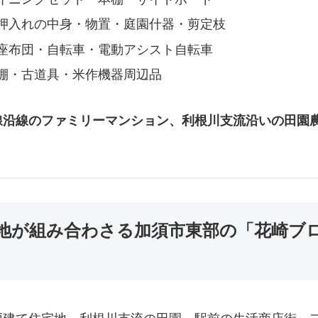
押入れの中身・物置・庭園什器・剪定枝
座布団・自転車・電動アシスト自転車
棚・古道具・米作機器周辺品
沿線のファミリーマンション、利根川支流沿いの田園農
。
宅地が組み合わさる加須市東部の「花崎ブ