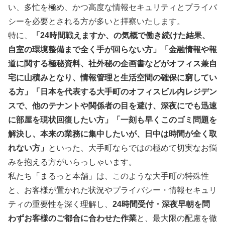
い、多忙を極め、かつ高度な情報セキュリティとプライバ
シーを必要とされる方が多いと拝察いたします。
特に、
「24時間戦えますか、の気概で働き続けた結果、
自室の環境整備まで全く手が回らない方」「金融情報や報
道に関する極秘資料、社外秘の企画書などがオフィス兼自
宅に山積みとなり、情報管理と生活空間の確保に窮してい
る方」「日本を代表する大手町のオフィスビル内レジデン
スで、他のテナントや関係者の目を避け、深夜にでも迅速
に部屋を現状回復したい方」「一刻も早くこのゴミ問題を
解決し、本来の業務に集中したいが、日中は時間が全く取
れない方」
といった、大手町ならではの極めて切実なお悩
みを抱える方がいらっしゃいます。
私たち「まるっと本舗」は、このような大手町の特殊性
と、お客様が置かれた状況やプライバシー・情報セキュリ
ティの重要性を深く理解し、
24時間受付・深夜早朝を問
わずお客様のご都合に合わせた作業
と、最大限の配慮を徹