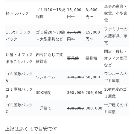
単身の家具・
ゴミ袋10〜15袋
15,000
8,000
軽トラパック
家電、小型家
程度
円〜
円〜
電
ファミリーの
1.5tトラック
ゴミ袋20〜30袋
35,000
15,000
大型家具、家
パック
＋大型家具など
円〜
円〜
電
閉店・移転・
店舗・オフィス
内容に応じて柔
要見積
要見積
オフィス整理
まるごとパック
軟対応
など
ゴミ屋敷パック
ワンルームの
ワンルーム
100,000
50,000
A
ゴミ屋敷
ゴミ屋敷パック
3DK程度のゴ
3DK程度
300,000
200,000
B
ミ屋敷
ゴミ屋敷パック
一戸建てのゴ
一戸建て
400,000
300,000
C
ミ屋敷
上記はあくまで目安です。