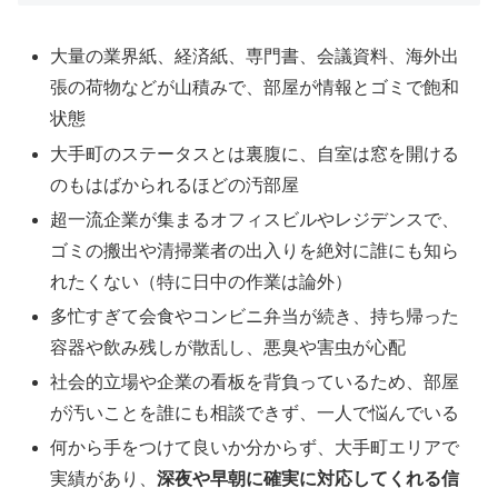
大量の業界紙、経済紙、専門書、会議資料、海外出
張の荷物などが山積みで、部屋が情報とゴミで飽和
状態
大手町のステータスとは裏腹に、自室は窓を開ける
のもはばかられるほどの汚部屋
超一流企業が集まるオフィスビルやレジデンスで、
ゴミの搬出や清掃業者の出入りを絶対に誰にも知ら
れたくない（特に日中の作業は論外）
多忙すぎて会食やコンビニ弁当が続き、持ち帰った
容器や飲み残しが散乱し、悪臭や害虫が心配
社会的立場や企業の看板を背負っているため、部屋
が汚いことを誰にも相談できず、一人で悩んでいる
何から手をつけて良いか分からず、大手町エリアで
実績があり、
深夜や早朝に確実に対応してくれる信