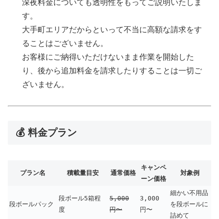
深夜料金についても透明性をもってご説明いたしま
す。
大手町エリアだからといって不当に高額な請求をす
ることはございません。
お客様にご納得いただけないまま作業を開始した
り、後から追加料金を請求したりすることは一切ご
ざいません。
💰 料金プラン
キャンペ
プラン名
積載量目安
通常価格
対象例
ーン価格
細かい不用品
段ボール5箱程
5,000
3,000
段ボールパック
を段ボールに
度
円〜
円〜
詰めて