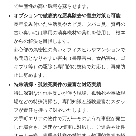
で生産性の高い環境を蘇らせます。
オプションで徹底的な悪臭除去や害虫対策も可能
長年染み付いた生活臭やカビ臭、タバコ臭、資料の
古い臭いには専用の消臭機材や薬剤を使用し、根本
からの解決を目指します。
都心部の気密性の高いオフィスビルやマンションで
も問題となりやすい害虫（書籍害虫、食品害虫、ゴ
キブリ等）の駆除も専門的な技術で対応し、再発防
止に努めます。
特殊清掃・孤独死案件の豊富な対応実績
特に深刻な汚れや臭いが伴う現場、孤独死や事故現
場などの特殊清掃も、専門知識と経験豊富なスタッ
フが責任を持って対応いたします。
大手町エリアの物件で万が一そのような事態が発生
した場合も、迅速かつ慎重に対応し、ご遺族や物件
オーナー様、管理会社様の精神的・物理的負担を軽