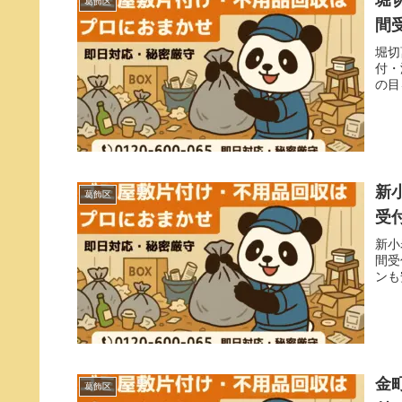
堀
葛飾区
間
堀切
付・
の目
新
葛飾区
受
新小
間受
ンも
金
葛飾区