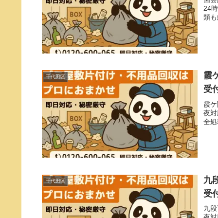
24
類も
霞
千代田区
受
霞ケ
夜対
全処
九
千代田区
受
九段
夜対