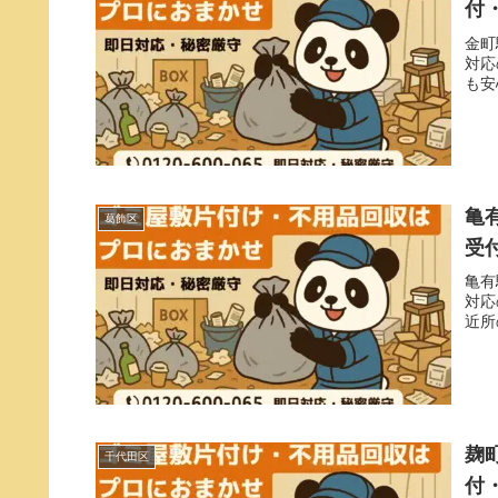
付
金町
対応
も安
亀
葛飾区
受
亀有
対応
近所
麹
千代田区
付