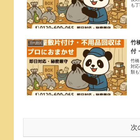
も丁
竹
千代田区
付
竹橋
対応
類も
次