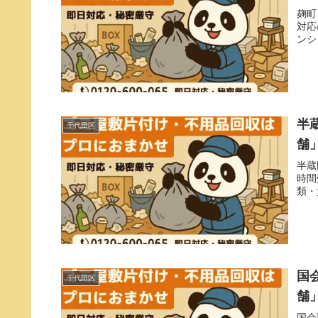
麹町
対応
ンシ
半
千代田区
舗
半蔵
時間
類・
国
千代田区
舗
国会