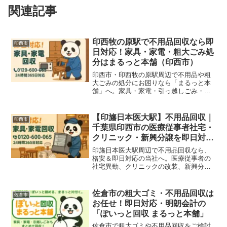
関連記事
印西牧の原駅で不用品回収なら即
印西市
日対応！家具・家電・粗大ごみ処
分はまるっと本舗（印西市）
印西市・印西牧の原駅周辺で不用品や粗
大ごみの処分にお困りなら「まるっと本
舗」へ。家具・家電・引っ越しごみ・遺
品整理まで即日対応！地域密着・格安の
不用品回収サービス。
【印旛日本医大駅】不用品回収｜
印西市
千葉県印西市の医療従事者社宅・
クリニック・新興分譲を即日対応
＆格安処分
印旛日本医大駅周辺で不用品回収なら、
格安＆即日対応の当社へ。医療従事者の
社宅異動、クリニックの改装、新興分譲
戸建ての家具・家電・診察台・粗大ごみ
をまるっと回収いたします！
佐倉市の粗大ゴミ・不用品回収は
佐倉市
お任せ！即日対応・明朗会計の
「ぽいっと回収 まるっと本舗」
佐倉市で粗大ゴミや不用品回収をご検討