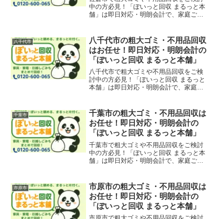
中の方必見！「ぽいっと回収 まるっと本
舗」は即日対応・明朗会計で、家庭ご
み、引越しゴミ、事務所・店舗の回収も
対応可能。臼井、ユーカリが丘、志津、
佐倉駅エリアもサポートしています。
八千代市の粗大ゴミ・不用品回収
八千代市
はお任せ！即日対応・明朗会計の
「ぽいっと回収 まるっと本舗」
八千代市で粗大ゴミや不用品回収をご検
討中の方必見！「ぽいっと回収 まるっと
本舗」は即日対応・明朗会計で、家庭ご
み、引越しごみ、店舗・オフィスの什器
撤去も迅速に回収いたします。八千代
台・勝田台・大和田・緑が丘エリアも対
千葉市の粗大ゴミ・不用品回収は
千葉市
応可能です。
お任せ！即日対応・明朗会計の
「ぽいっと回収 まるっと本舗」
千葉市で粗大ゴミや不用品回収をご検討
中の方必見！「ぽいっと回収 まるっと本
舗」は即日対応・明朗会計で、家庭ご
み、引越しごみ、店舗・オフィスの什器
撤去も迅速に回収。中央区、稲毛区、花
見川区、緑区、美浜区、若葉区エリアも
市原市の粗大ゴミ・不用品回収は
市原市
対応可能です。
お任せ！即日対応・明朗会計の
「ぽいっと回収 まるっと本舗」
市原市で粗大ゴミや不用品回収をご検討