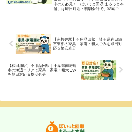
中の方必見！「ぽいっと回収 まるっと本
舗」は即日対応・明朗会計で、家庭ご
み、引越しごみ、店舗・オフィスの什器
撤去も迅速に回収。五井・姉崎・八幡・
辰巳台エリアも対応可能です。
【南桜井駅】不用品回収｜埼玉県春日部
市東部の家具・家電・粗大ごみを即日対
応＆格安処分
【和田浦駅】不用品回収｜千葉県南房総
市の海辺エリアで家具・家電・粗大ごみ
を即日対応＆格安処分